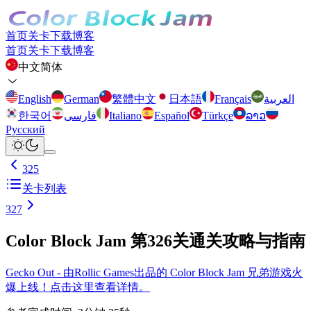
首页
关卡
下载
博客
首页
关卡
下载
博客
中文简体
English
German
繁體中文
日本語
Français
العربية
한국어
فارسی
Italiano
Español
Türkçe
ລາວ
Русский
325
关卡列表
327
Color Block Jam 第326关通关攻略与指南
Gecko Out - 由Rollic Games出品的 Color Block Jam 兄弟游戏火
爆上线！点击这里查看详情。