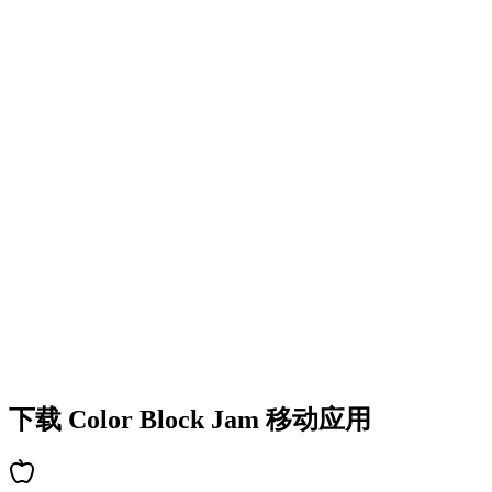
•
多彩的方块设计
•
流畅的动画效果
•
清晰的视觉反馈
•
精致的用户界面
•
递增的复杂度
•
新机制的引入
•
基于时间的挑战
•
成就系统
下载 Color Block Jam 移动应用