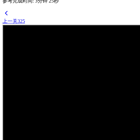
参考完成时间
:
3
分钟
25
秒
上一关
325