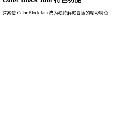
探索使 Color Block Jam 成为独特解谜冒险的精彩特色
•
简单流畅的滑动机制
•
渐进的难度曲线
•
随关卡提升的策略深度
•
即时反馈和满意的方块匹配
•
颜色匹配门系统
•
策略性方块定位
•
多重解决方案
•
创意障碍挑战