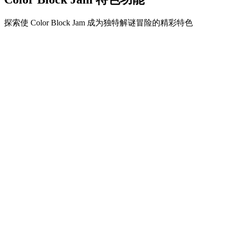
探索使 Color Block Jam 成为独特解谜冒险的精彩特色
•
简单流畅的滑动机制
•
渐进的难度曲线
•
随关卡提升的策略深度
•
即时反馈和满意的方块匹配
•
颜色匹配门系统
•
策略性方块定位
•
多重解决方案
•
创意障碍挑战