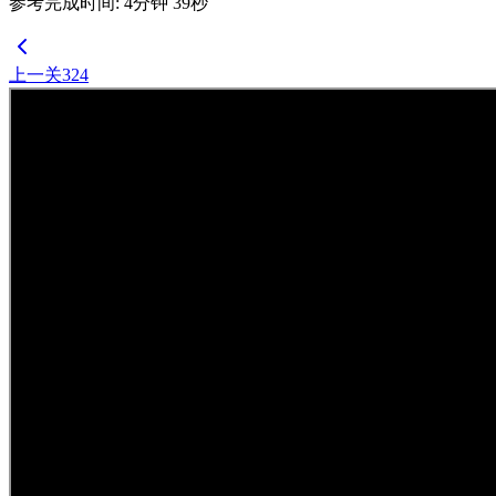
参考完成时间
:
4
分钟
39
秒
上一关
324