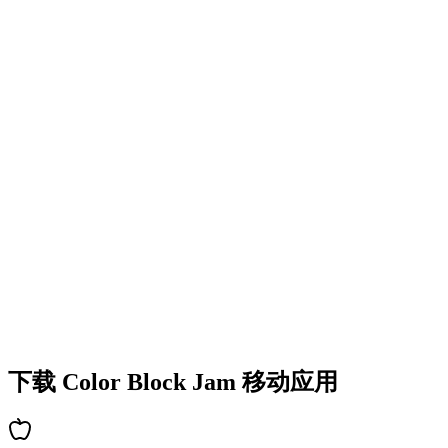
•
多彩的方块设计
•
流畅的动画效果
•
清晰的视觉反馈
•
精致的用户界面
•
递增的复杂度
•
新机制的引入
•
基于时间的挑战
•
成就系统
下载 Color Block Jam 移动应用