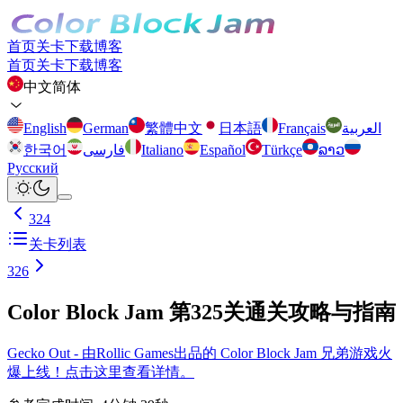
首页
关卡
下载
博客
首页
关卡
下载
博客
中文简体
English
German
繁體中文
日本語
Français
العربية
한국어
فارسی
Italiano
Español
Türkçe
ລາວ
Русский
324
关卡列表
326
Color Block Jam 第325关通关攻略与指南
Gecko Out - 由Rollic Games出品的 Color Block Jam 兄弟游戏火
爆上线！点击这里查看详情。