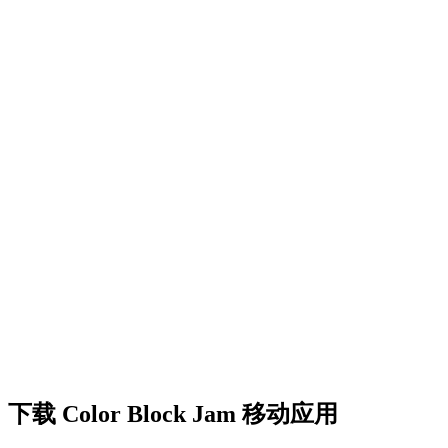
•
创意障碍挑战
•
多彩的方块设计
•
流畅的动画效果
•
清晰的视觉反馈
•
精致的用户界面
•
递增的复杂度
•
新机制的引入
•
基于时间的挑战
•
成就系统
下载 Color Block Jam 移动应用