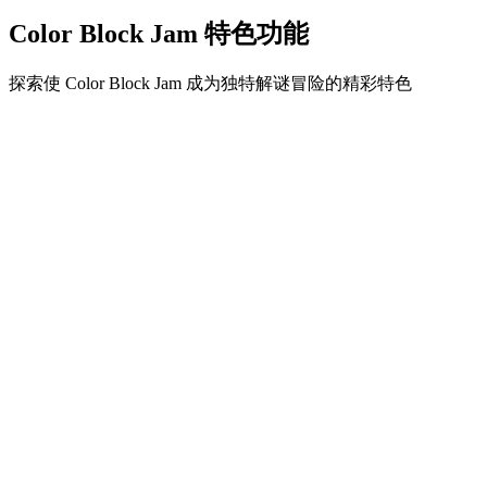
Color Block Jam 特色功能
探索使 Color Block Jam 成为独特解谜冒险的精彩特色
•
简单流畅的滑动机制
•
渐进的难度曲线
•
随关卡提升的策略深度
•
即时反馈和满意的方块匹配
•
颜色匹配门系统
•
策略性方块定位
•
多重解决方案