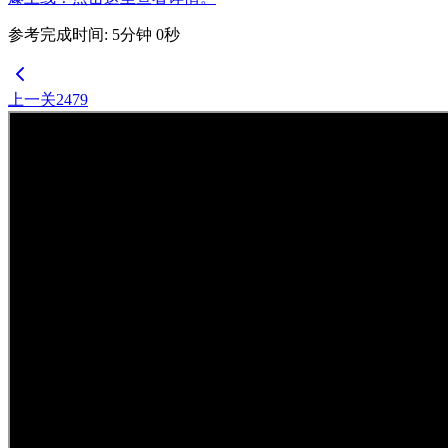
参考完成时间
:
5
分钟
0
秒
上一关
2479