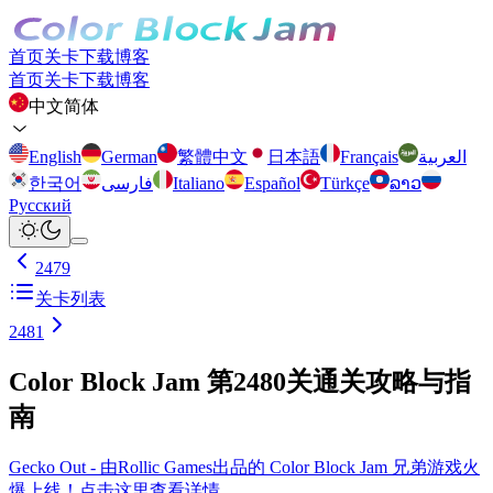
首页
关卡
下载
博客
首页
关卡
下载
博客
中文简体
English
German
繁體中文
日本語
Français
العربية
한국어
فارسی
Italiano
Español
Türkçe
ລາວ
Русский
2479
关卡列表
2481
Color Block Jam 第2480关通关攻略与指
南
Gecko Out - 由Rollic Games出品的 Color Block Jam 兄弟游戏火
爆上线！点击这里查看详情。