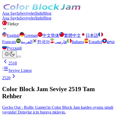
Ana Sayfa
Seviyeler
İndir
Blog
Ana Sayfa
Seviyeler
İndir
Blog
Türkçe
English
German
中文简体
繁體中文
日本語
Français
العربية
한국어
فارسی
Italiano
Español
ລາວ
Русский
2518
Seviye Listesi
2520
Color Block Jam Seviye 2519 Tam
Rehber
Gecko Out - Rollic Games'in Color Block Jam kardeş oyunu şimdi
yayında! Detaylar için buraya tıklayın.