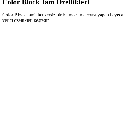
Color Block Jam Özellikleri
Color Block Jam'i benzersiz bir bulmaca macerası yapan heyecan
verici özellikleri keşfedin
•
Akıcı oynanış için basit kaydırma mekanikleri
•
Kademeli zorluk eğrisi
•
Her seviyeyle büyüyen stratejik derinlik
•
Anında geri bildirim ve tatmin edici blok eşleşmeleri
•
Renk eşleştirme kapı sistemi
•
Stratejik blok konumlandırma
•
Çoklu çözüm yolları
•
Yaratıcı engel zorlukları