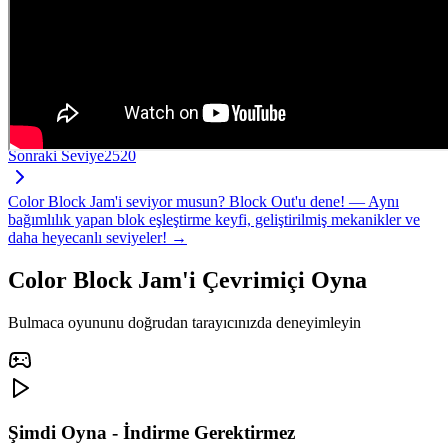
Sonraki Seviye
2520
Color Block Jam'i seviyor musun? Block Out'u dene! — Aynı
bağımlılık yapan blok eşleştirme keyfi, geliştirilmiş mekanikler ve
daha heyecanlı seviyeler! →
Color Block Jam'i Çevrimiçi Oyna
Bulmaca oyununu doğrudan tarayıcınızda deneyimleyin
Şimdi Oyna - İndirme Gerektirmez