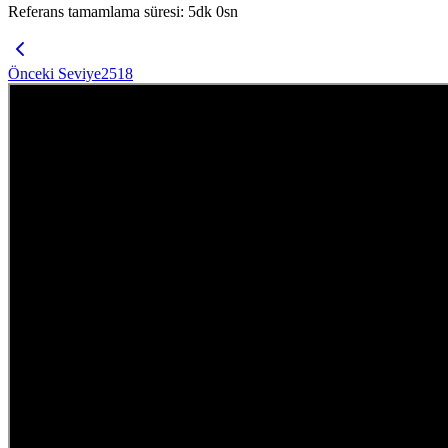
Referans tamamlama süresi
:
5
dk
0
sn
Önceki Seviye
2518