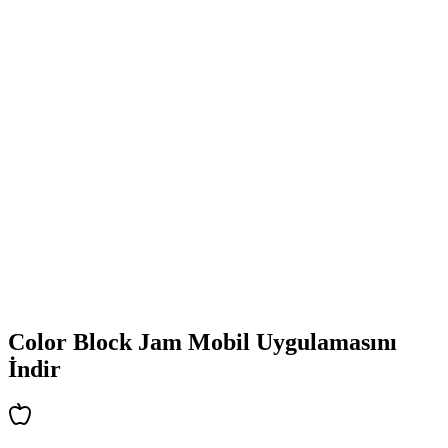
•
Renkli blok tasarımları
•
Akıcı animasyonlar
•
Net görsel geri bildirim
•
Cilalanmış kullanıcı arayüzü
•
Artan karmaşıklık
•
Yeni mekanik tanıtımı
•
Zamana dayalı zorluklar
•
Başarı sistemi
Color Block Jam Mobil Uygulamasını
İndir