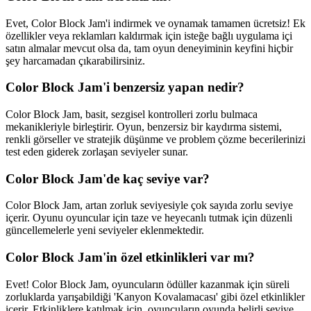
Evet, Color Block Jam'i indirmek ve oynamak tamamen ücretsiz! Ek
özellikler veya reklamları kaldırmak için isteğe bağlı uygulama içi
satın almalar mevcut olsa da, tam oyun deneyiminin keyfini hiçbir
şey harcamadan çıkarabilirsiniz.
Color Block Jam'i benzersiz yapan nedir?
Color Block Jam, basit, sezgisel kontrolleri zorlu bulmaca
mekanikleriyle birleştirir. Oyun, benzersiz bir kaydırma sistemi,
renkli görseller ve stratejik düşünme ve problem çözme becerilerinizi
test eden giderek zorlaşan seviyeler sunar.
Color Block Jam'de kaç seviye var?
Color Block Jam, artan zorluk seviyesiyle çok sayıda zorlu seviye
içerir. Oyunu oyuncular için taze ve heyecanlı tutmak için düzenli
güncellemelerle yeni seviyeler eklenmektedir.
Color Block Jam'in özel etkinlikleri var mı?
Evet! Color Block Jam, oyuncuların ödüller kazanmak için süreli
zorluklarda yarışabildiği 'Kanyon Kovalamacası' gibi özel etkinlikler
içerir. Etkinliklere katılmak için, oyuncuların oyunda belirli seviye