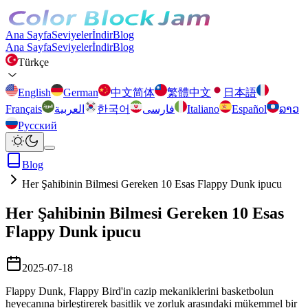
Ana Sayfa
Seviyeler
İndir
Blog
Ana Sayfa
Seviyeler
İndir
Blog
Türkçe
English
German
中文简体
繁體中文
日本語
Français
العربية
한국어
فارسی
Italiano
Español
ລາວ
Русский
Blog
Her Şahibinin Bilmesi Gereken 10 Esas Flappy Dunk ipucu
Her Şahibinin Bilmesi Gereken 10 Esas
Flappy Dunk ipucu
2025-07-18
Flappy Dunk, Flappy Bird'in cazip mekaniklerini basketbolun
heyecanına birleştirerek basitlik ve zorluk arasındaki mükemmel bir