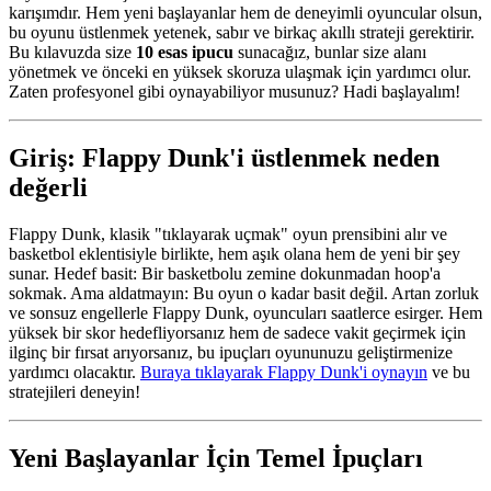
karışımdır. Hem yeni başlayanlar hem de deneyimli oyuncular olsun,
bu oyunu üstlenmek yetenek, sabır ve birkaç akıllı strateji gerektirir.
Bu kılavuzda size
10 esas ipucu
sunacağız, bunlar size alanı
yönetmek ve önceki en yüksek skoruza ulaşmak için yardımcı olur.
Zaten profesyonel gibi oynayabiliyor musunuz? Hadi başlayalım!
Giriş: Flappy Dunk'i üstlenmek neden
değerli
Flappy Dunk, klasik "tıklayarak uçmak" oyun prensibini alır ve
basketbol eklentisiyle birlikte, hem aşık olana hem de yeni bir şey
sunar. Hedef basit: Bir basketbolu zemine dokunmadan hoop'a
sokmak. Ama aldatmayın: Bu oyun o kadar basit değil. Artan zorluk
ve sonsuz engellerle Flappy Dunk, oyuncuları saatlerce esirger. Hem
yüksek bir skor hedefliyorsanız hem de sadece vakit geçirmek için
ilginç bir fırsat arıyorsanız, bu ipuçları oyununuzu geliştirmenize
yardımcı olacaktır.
Buraya tıklayarak Flappy Dunk'i oynayın
ve bu
stratejileri deneyin!
Yeni Başlayanlar İçin Temel İpuçları