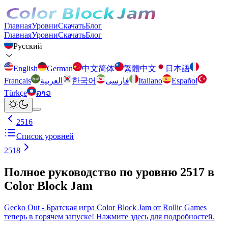
Главная
Уровни
Скачать
Блог
Главная
Уровни
Скачать
Блог
Русский
English
German
中文简体
繁體中文
日本語
Français
العربية
한국어
فارسی
Italiano
Español
Türkçe
ລາວ
2516
Список уровней
2518
Полное руководство по уровню 2517 в
Color Block Jam
Gecko Out - Братская игра Color Block Jam от Rollic Games
теперь в горячем запуске! Нажмите здесь для подробностей.