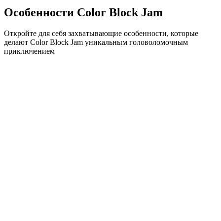
Особенности Color Block Jam
Откройте для себя захватывающие особенности, которые
делают Color Block Jam уникальным головоломочным
приключением
•
Простая механика скольжения для плавного геймплея
•
Постепенное увеличение сложности
•
Стратегическая глубина, которая растет с каждым
уровнем
•
Мгновенная обратная связь и удовлетворяющие
совпадения блоков