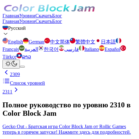
Главная
Уровни
Скачать
Блог
Главная
Уровни
Скачать
Блог
Русский
English
German
中文简体
繁體中文
日本語
Français
العربية
한국어
فارسی
Italiano
Español
Türkçe
ລາວ
2309
Список уровней
2311
Полное руководство по уровню 2310 в
Color Block Jam
Gecko Out - Братская игра Color Block Jam от Rollic Games
теперь в горячем запуске! Нажмите здесь для подробностей.