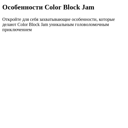
Особенности Color Block Jam
Откройте для себя захватывающие особенности, которые
делают Color Block Jam уникальным головоломочным
приключением
•
Простая механика скольжения для плавного геймплея
•
Постепенное увеличение сложности
•
Стратегическая глубина, которая растет с каждым
уровнем
•
Мгновенная обратная связь и удовлетворяющие
совпадения блоков