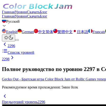
Главная
Уровни
Скачать
Блог
Главная
Уровни
Скачать
Блог
Русский
English
German
中文简体
繁體中文
日本語
Français
2296
Список уровней
2298
Полное руководство по уровню 2297 в C
Gecko Out - Братская игра Color Block Jam от Rollic Games тепе
Рекомендуемое время прохождения
:
5
мин
0
сек
Предыдущий уровень
2296