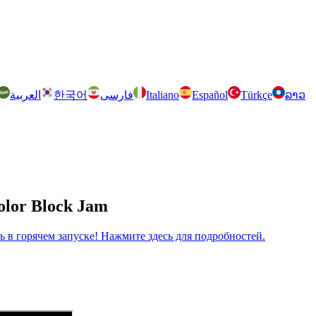
العربية
한국어
فارسی
Italiano
Español
Türkçe
ລາວ
olor Block Jam
рь в горячем запуске! Нажмите здесь для подробностей.