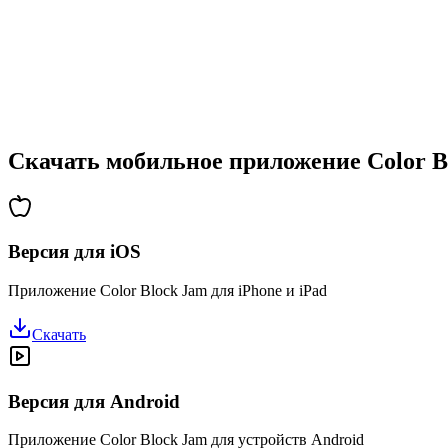
•
Возрастающая сложность
•
Введение новых механик
•
Испытания на время
•
Система достижений
Скачать мобильное приложение Color B
Версия для iOS
Приложение Color Block Jam для iPhone и iPad
Скачать
Версия для Android
Приложение Color Block Jam для устройств Android