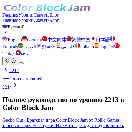
Главная
Уровни
Скачать
Блог
Главная
Уровни
Скачать
Блог
Русский
English
German
中文简体
繁體中文
日本語
Français
العربية
한국어
فارسی
Italiano
Español
Türkçe
ລາວ
2212
Список уровней
2214
Полное руководство по уровню 2213 в
Color Block Jam
Gecko Out - Братская игра Color Block Jam от Rollic Games
теперь в горячем запуске! Нажмите здесь для подробностей.