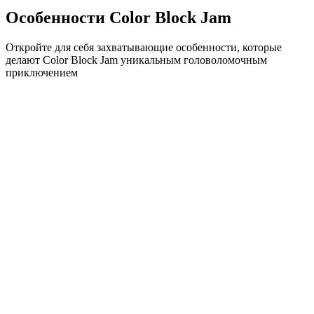
Особенности Color Block Jam
Откройте для себя захватывающие особенности, которые
делают Color Block Jam уникальным головоломочным
приключением
•
Простая механика скольжения для плавного геймплея
•
Постепенное увеличение сложности
•
Стратегическая глубина, которая растет с каждым
уровнем
•
Мгновенная обратная связь и удовлетворяющие
совпадения блоков