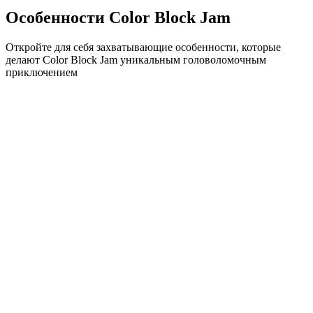
Особенности Color Block Jam
Откройте для себя захватывающие особенности, которые
делают Color Block Jam уникальным головоломочным
приключением
•
Простая механика скольжения для плавного геймплея
•
Постепенное увеличение сложности
•
Стратегическая глубина, которая растет с каждым
уровнем
•
Мгновенная обратная связь и удовлетворяющие
совпадения блоков