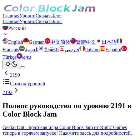
Главная
Уровни
Скачать
Блог
Главная
Уровни
Скачать
Блог
Русский
English
German
中文简体
繁體中文
日本語
Français
العربية
한국어
فارسی
Italiano
Español
Türkçe
ລາວ
2190
Список уровней
2192
Полное руководство по уровню 2191 в
Color Block Jam
Gecko Out - Братская игра Color Block Jam от Rollic Games
теперь в горячем запуске! Нажмите здесь для подробностей.