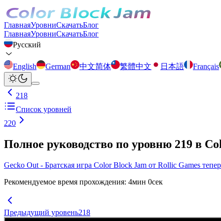
Главная
Уровни
Скачать
Блог
Главная
Уровни
Скачать
Блог
Русский
English
German
中文简体
繁體中文
日本語
Français
218
Список уровней
220
Полное руководство по уровню 219 в Co
Gecko Out - Братская игра Color Block Jam от Rollic Games тепе
Рекомендуемое время прохождения
:
4
мин
0
сек
Предыдущий уровень
218