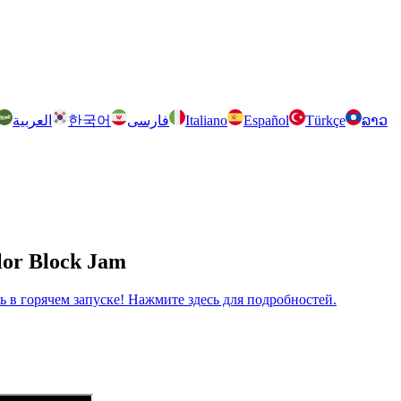
العربية
한국어
فارسی
Italiano
Español
Türkçe
ລາວ
lor Block Jam
рь в горячем запуске! Нажмите здесь для подробностей.