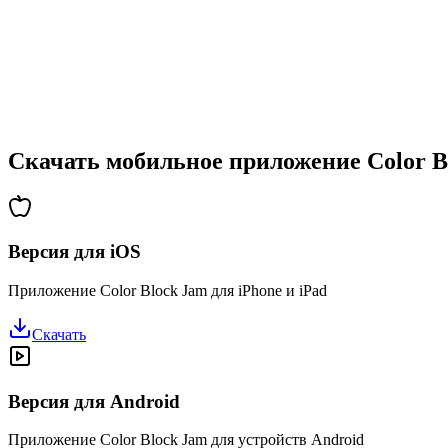
•
Возрастающая сложность
•
Введение новых механик
•
Испытания на время
•
Система достижений
Скачать мобильное приложение Color B
Версия для iOS
Приложение Color Block Jam для iPhone и iPad
Скачать
Версия для Android
Приложение Color Block Jam для устройств Android