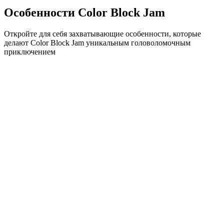
Особенности Color Block Jam
Откройте для себя захватывающие особенности, которые
делают Color Block Jam уникальным головоломочным
приключением
•
Простая механика скольжения для плавного геймплея
•
Постепенное увеличение сложности
•
Стратегическая глубина, которая растет с каждым
уровнем
•
Мгновенная обратная связь и удовлетворяющие
совпадения блоков