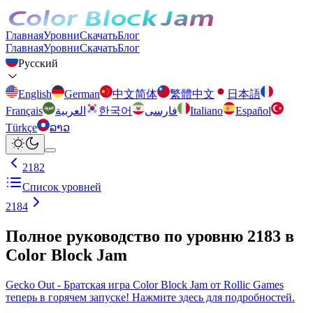
Главная
Уровни
Скачать
Блог
Главная
Уровни
Скачать
Блог
Русский
English
German
中文简体
繁體中文
日本語
Français
العربية
한국어
فارسی
Italiano
Español
Türkçe
ລາວ
2182
Список уровней
2184
Полное руководство по уровню 2183 в
Color Block Jam
Gecko Out - Братская игра Color Block Jam от Rollic Games
теперь в горячем запуске! Нажмите здесь для подробностей.