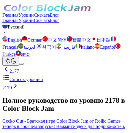
Главная
Уровни
Скачать
Блог
Главная
Уровни
Скачать
Блог
Русский
English
German
中文简体
繁體中文
日本語
Français
العربية
한국어
فارسی
Italiano
Español
Türkçe
ລາວ
2177
Список уровней
2179
Полное руководство по уровню 2178 в
Color Block Jam
Gecko Out - Братская игра Color Block Jam от Rollic Games
теперь в горячем запуске! Нажмите здесь для подробностей.