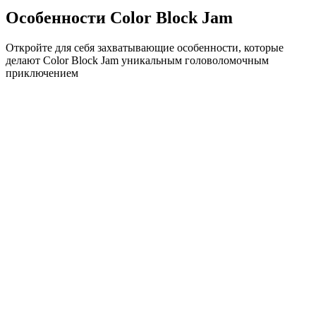
Особенности Color Block Jam
Откройте для себя захватывающие особенности, которые
делают Color Block Jam уникальным головоломочным
приключением
•
Простая механика скольжения для плавного геймплея
•
Постепенное увеличение сложности
•
Стратегическая глубина, которая растет с каждым
уровнем
•
Мгновенная обратная связь и удовлетворяющие
совпадения блоков