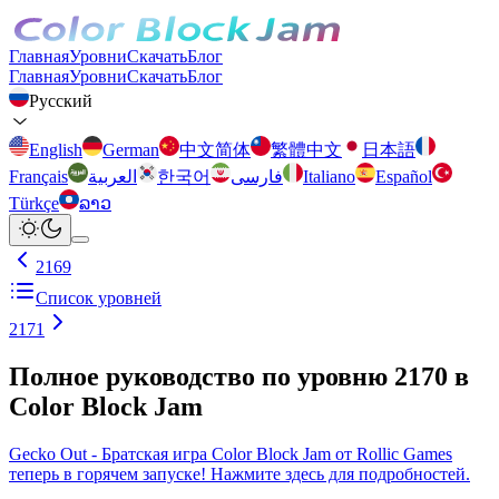
Главная
Уровни
Скачать
Блог
Главная
Уровни
Скачать
Блог
Русский
English
German
中文简体
繁體中文
日本語
Français
العربية
한국어
فارسی
Italiano
Español
Türkçe
ລາວ
2169
Список уровней
2171
Полное руководство по уровню 2170 в
Color Block Jam
Gecko Out - Братская игра Color Block Jam от Rollic Games
теперь в горячем запуске! Нажмите здесь для подробностей.