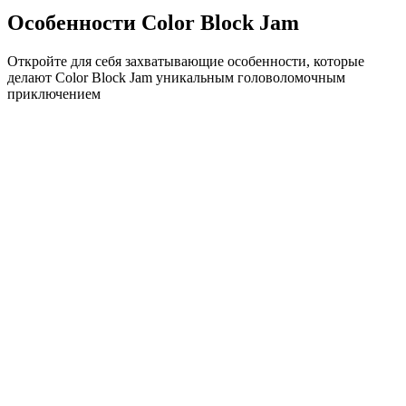
Особенности Color Block Jam
Откройте для себя захватывающие особенности, которые
делают Color Block Jam уникальным головоломочным
приключением
•
Простая механика скольжения для плавного геймплея
•
Постепенное увеличение сложности
•
Стратегическая глубина, которая растет с каждым
уровнем
•
Мгновенная обратная связь и удовлетворяющие
совпадения блоков