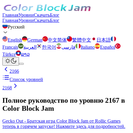
Главная
Уровни
Скачать
Блог
Главная
Уровни
Скачать
Блог
Русский
English
German
中文简体
繁體中文
日本語
Français
العربية
한국어
فارسی
Italiano
Español
Türkçe
ລາວ
2166
Список уровней
2168
Полное руководство по уровню 2167 в
Color Block Jam
Gecko Out - Братская игра Color Block Jam от Rollic Games
теперь в горячем запуске! Нажмите здесь для подробностей.