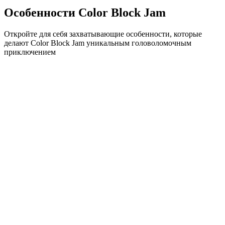
Особенности Color Block Jam
Откройте для себя захватывающие особенности, которые
делают Color Block Jam уникальным головоломочным
приключением
•
Простая механика скольжения для плавного геймплея
•
Постепенное увеличение сложности
•
Стратегическая глубина, которая растет с каждым
уровнем
•
Мгновенная обратная связь и удовлетворяющие
совпадения блоков