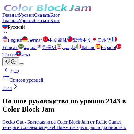
Главная
Уровни
Скачать
Блог
Главная
Уровни
Скачать
Блог
Русский
English
German
中文简体
繁體中文
日本語
Français
العربية
한국어
فارسی
Italiano
Español
Türkçe
ລາວ
2142
Список уровней
2144
Полное руководство по уровню 2143 в
Color Block Jam
Gecko Out - Братская игра Color Block Jam от Rollic Games
теперь в горячем запуске! Нажмите здесь для подробностей.