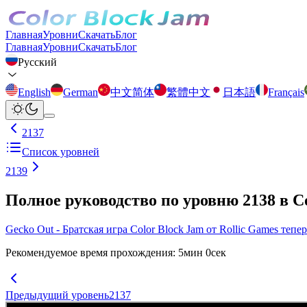
Главная
Уровни
Скачать
Блог
Главная
Уровни
Скачать
Блог
Русский
English
German
中文简体
繁體中文
日本語
Français
2137
Список уровней
2139
Полное руководство по уровню 2138 в C
Gecko Out - Братская игра Color Block Jam от Rollic Games тепе
Рекомендуемое время прохождения
:
5
мин
0
сек
Предыдущий уровень
2137