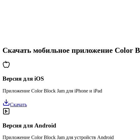
•
Возрастающая сложность
•
Введение новых механик
•
Испытания на время
•
Система достижений
Скачать мобильное приложение Color B
Версия для iOS
Приложение Color Block Jam для iPhone и iPad
Скачать
Версия для Android
Приложение Color Block Jam для устройств Android