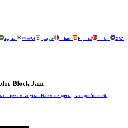
العربية
한국어
فارسی
Italiano
Español
Türkçe
ລາວ
olor Block Jam
рь в горячем запуске! Нажмите здесь для подробностей.