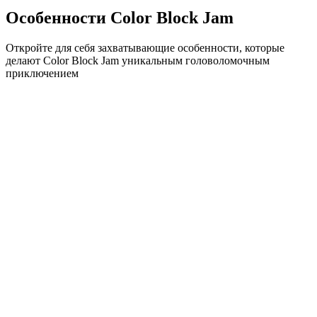
Особенности Color Block Jam
Откройте для себя захватывающие особенности, которые
делают Color Block Jam уникальным головоломочным
приключением
•
Простая механика скольжения для плавного геймплея
•
Постепенное увеличение сложности
•
Стратегическая глубина, которая растет с каждым
уровнем
•
Мгновенная обратная связь и удовлетворяющие
совпадения блоков