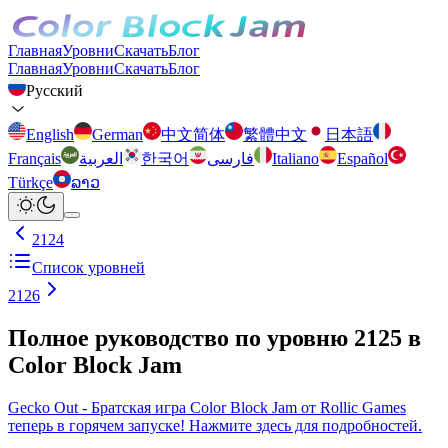
Главная
Уровни
Скачать
Блог
Главная
Уровни
Скачать
Блог
Русский
English
German
中文简体
繁體中文
日本語
Français
العربية
한국어
فارسی
Italiano
Español
Türkçe
ລາວ
2124
Список уровней
2126
Полное руководство по уровню 2125 в
Color Block Jam
Gecko Out - Братская игра Color Block Jam от Rollic Games
теперь в горячем запуске! Нажмите здесь для подробностей.