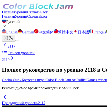
Главная
Уровни
Скачать
Блог
Главная
Уровни
Скачать
Блог
Русский
English
German
中文简体
繁體中文
日本語
Français
2117
Список уровней
2119
Полное руководство по уровню 2118 в C
Gecko Out - Братская игра Color Block Jam от Rollic Games тепе
Рекомендуемое время прохождения
:
5
мин
0
сек
Предыдущий уровень
2117