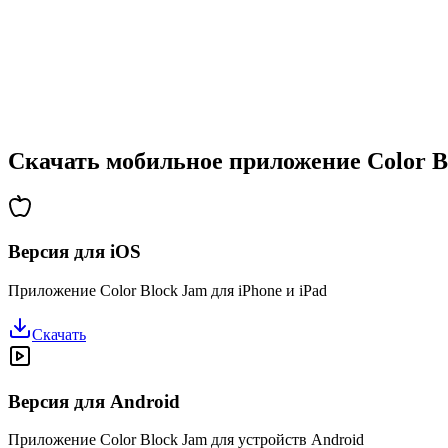
•
Возрастающая сложность
•
Введение новых механик
•
Испытания на время
•
Система достижений
Скачать мобильное приложение Color B
Версия для iOS
Приложение Color Block Jam для iPhone и iPad
Скачать
Версия для Android
Приложение Color Block Jam для устройств Android