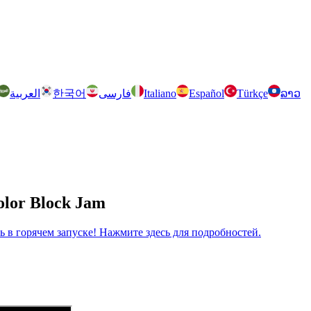
العربية
한국어
فارسی
Italiano
Español
Türkçe
ລາວ
olor Block Jam
рь в горячем запуске! Нажмите здесь для подробностей.