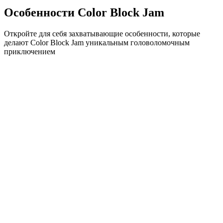
Особенности Color Block Jam
Откройте для себя захватывающие особенности, которые
делают Color Block Jam уникальным головоломочным
приключением
•
Простая механика скольжения для плавного геймплея
•
Постепенное увеличение сложности
•
Стратегическая глубина, которая растет с каждым
уровнем
•
Мгновенная обратная связь и удовлетворяющие
совпадения блоков