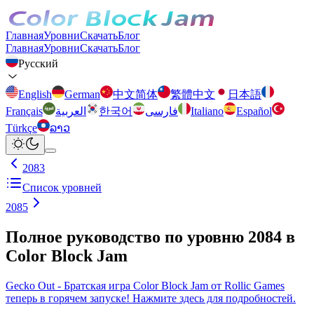
Главная
Уровни
Скачать
Блог
Главная
Уровни
Скачать
Блог
Русский
English
German
中文简体
繁體中文
日本語
Français
العربية
한국어
فارسی
Italiano
Español
Türkçe
ລາວ
2083
Список уровней
2085
Полное руководство по уровню 2084 в
Color Block Jam
Gecko Out - Братская игра Color Block Jam от Rollic Games
теперь в горячем запуске! Нажмите здесь для подробностей.