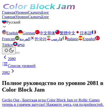
Главная
Уровни
Скачать
Блог
Главная
Уровни
Скачать
Блог
Русский
English
German
中文简体
繁體中文
日本語
Français
العربية
한국어
فارسی
Italiano
Español
Türkçe
ລາວ
2080
Список уровней
2082
Полное руководство по уровню 2081 в
Color Block Jam
Gecko Out - Братская игра Color Block Jam от Rollic Games
теперь в горячем запуске! Нажмите здесь для подробностей.