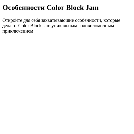
Особенности Color Block Jam
Откройте для себя захватывающие особенности, которые
делают Color Block Jam уникальным головоломочным
приключением
•
Простая механика скольжения для плавного геймплея
•
Постепенное увеличение сложности
•
Стратегическая глубина, которая растет с каждым
уровнем
•
Мгновенная обратная связь и удовлетворяющие
совпадения блоков