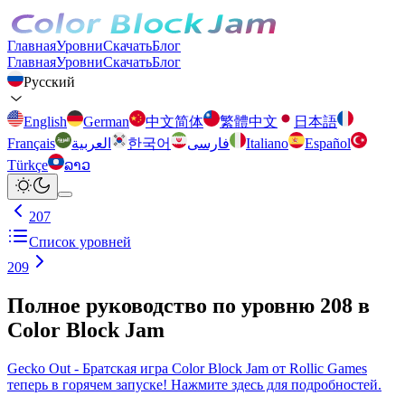
Главная
Уровни
Скачать
Блог
Главная
Уровни
Скачать
Блог
Русский
English
German
中文简体
繁體中文
日本語
Français
العربية
한국어
فارسی
Italiano
Español
Türkçe
ລາວ
207
Список уровней
209
Полное руководство по уровню 208 в
Color Block Jam
Gecko Out - Братская игра Color Block Jam от Rollic Games
теперь в горячем запуске! Нажмите здесь для подробностей.