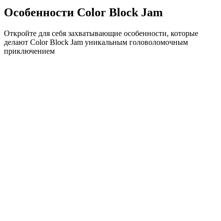
Особенности Color Block Jam
Откройте для себя захватывающие особенности, которые
делают Color Block Jam уникальным головоломочным
приключением
•
Простая механика скольжения для плавного геймплея
•
Постепенное увеличение сложности
•
Стратегическая глубина, которая растет с каждым
уровнем
•
Мгновенная обратная связь и удовлетворяющие
совпадения блоков