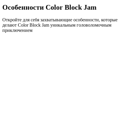
Особенности Color Block Jam
Откройте для себя захватывающие особенности, которые
делают Color Block Jam уникальным головоломочным
приключением
•
Простая механика скольжения для плавного геймплея
•
Постепенное увеличение сложности
•
Стратегическая глубина, которая растет с каждым
уровнем
•
Мгновенная обратная связь и удовлетворяющие
совпадения блоков