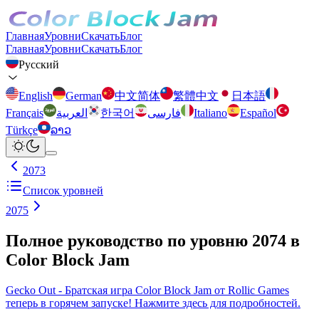
Главная
Уровни
Скачать
Блог
Главная
Уровни
Скачать
Блог
Русский
English
German
中文简体
繁體中文
日本語
Français
العربية
한국어
فارسی
Italiano
Español
Türkçe
ລາວ
2073
Список уровней
2075
Полное руководство по уровню 2074 в
Color Block Jam
Gecko Out - Братская игра Color Block Jam от Rollic Games
теперь в горячем запуске! Нажмите здесь для подробностей.