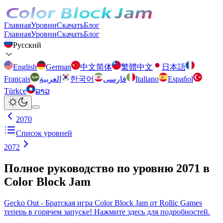
Главная
Уровни
Скачать
Блог
Главная
Уровни
Скачать
Блог
Русский
English
German
中文简体
繁體中文
日本語
Français
العربية
한국어
فارسی
Italiano
Español
Türkçe
ລາວ
2070
Список уровней
2072
Полное руководство по уровню 2071 в
Color Block Jam
Gecko Out - Братская игра Color Block Jam от Rollic Games
теперь в горячем запуске! Нажмите здесь для подробностей.