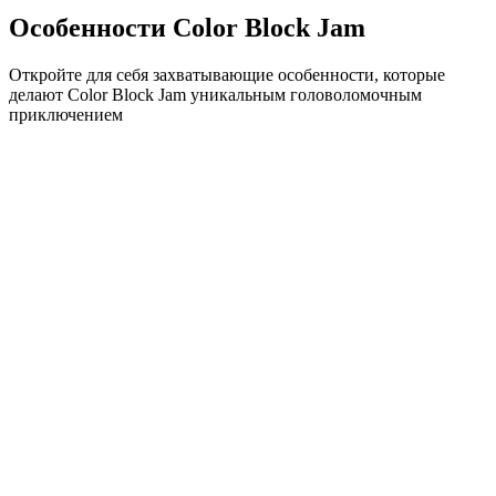
Особенности Color Block Jam
Откройте для себя захватывающие особенности, которые
делают Color Block Jam уникальным головоломочным
приключением
•
Простая механика скольжения для плавного геймплея
•
Постепенное увеличение сложности
•
Стратегическая глубина, которая растет с каждым
уровнем
•
Мгновенная обратная связь и удовлетворяющие
совпадения блоков