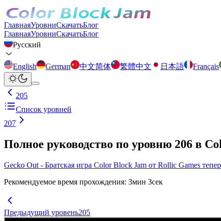
Главная
Уровни
Скачать
Блог
Главная
Уровни
Скачать
Блог
Русский
English
German
中文简体
繁體中文
日本語
Français
205
Список уровней
207
Полное руководство по уровню 206 в Co
Gecko Out - Братская игра Color Block Jam от Rollic Games тепе
Рекомендуемое время прохождения
:
3
мин
3
сек
Предыдущий уровень
205