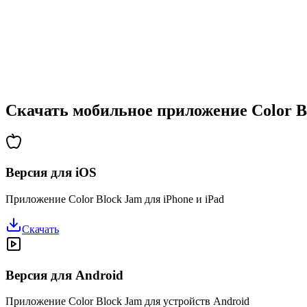
•
Возрастающая сложность
•
Введение новых механик
•
Испытания на время
•
Система достижений
Скачать мобильное приложение Color B
Версия для iOS
Приложение Color Block Jam для iPhone и iPad
Скачать
Версия для Android
Приложение Color Block Jam для устройств Android