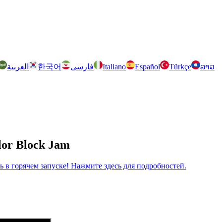
العربية
한국어
فارسی
Italiano
Español
Türkçe
ລາວ
lor Block Jam
рь в горячем запуске! Нажмите здесь для подробностей.