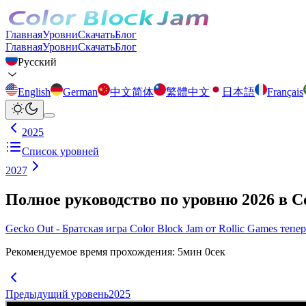
Главная
Уровни
Скачать
Блог
Главная
Уровни
Скачать
Блог
Русский
English
German
中文简体
繁體中文
日本語
Français
2025
Список уровней
2027
Полное руководство по уровню 2026 в C
Gecko Out - Братская игра Color Block Jam от Rollic Games тепе
Рекомендуемое время прохождения
:
5
мин
0
сек
Предыдущий уровень
2025