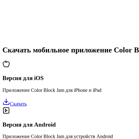
•
Возрастающая сложность
•
Введение новых механик
•
Испытания на время
•
Система достижений
Скачать мобильное приложение Color B
Версия для iOS
Приложение Color Block Jam для iPhone и iPad
Скачать
Версия для Android
Приложение Color Block Jam для устройств Android