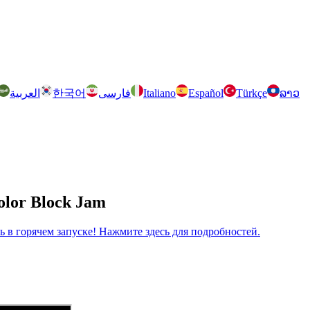
العربية
한국어
فارسی
Italiano
Español
Türkçe
ລາວ
olor Block Jam
рь в горячем запуске! Нажмите здесь для подробностей.