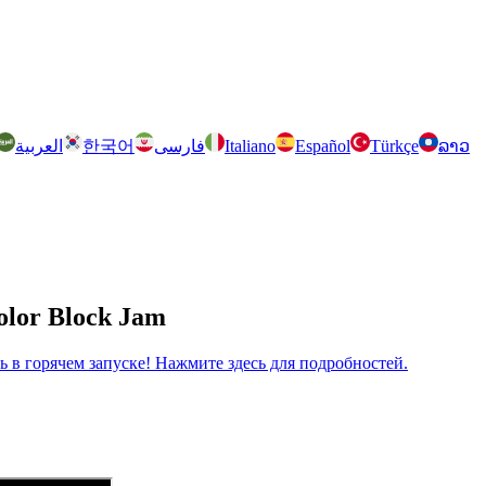
العربية
한국어
فارسی
Italiano
Español
Türkçe
ລາວ
olor Block Jam
рь в горячем запуске! Нажмите здесь для подробностей.