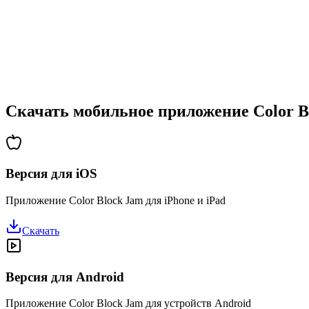
•
Возрастающая сложность
•
Введение новых механик
•
Испытания на время
•
Система достижений
Скачать мобильное приложение Color B
Версия для iOS
Приложение Color Block Jam для iPhone и iPad
Скачать
Версия для Android
Приложение Color Block Jam для устройств Android