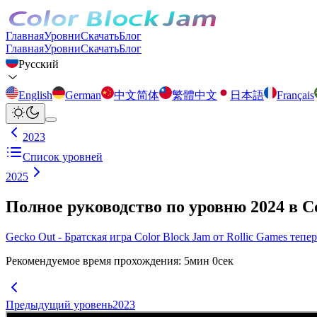
Главная
Уровни
Скачать
Блог
Главная
Уровни
Скачать
Блог
Русский
English
German
中文简体
繁體中文
日本語
Français
2023
Список уровней
2025
Полное руководство по уровню 2024 в C
Gecko Out - Братская игра Color Block Jam от Rollic Games тепе
Рекомендуемое время прохождения
:
5
мин
0
сек
Предыдущий уровень
2023