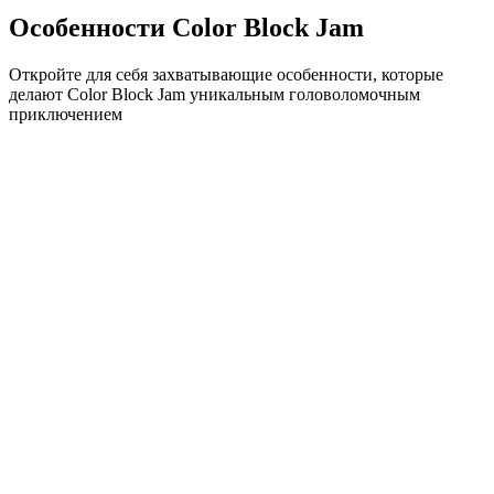
Особенности Color Block Jam
Откройте для себя захватывающие особенности, которые
делают Color Block Jam уникальным головоломочным
приключением
•
Простая механика скольжения для плавного геймплея
•
Постепенное увеличение сложности
•
Стратегическая глубина, которая растет с каждым
уровнем
•
Мгновенная обратная связь и удовлетворяющие
совпадения блоков