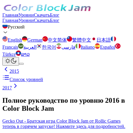
Главная
Уровни
Скачать
Блог
Главная
Уровни
Скачать
Блог
Русский
English
German
中文简体
繁體中文
日本語
Français
العربية
한국어
فارسی
Italiano
Español
Türkçe
ລາວ
2015
Список уровней
2017
Полное руководство по уровню 2016 в
Color Block Jam
Gecko Out - Братская игра Color Block Jam от Rollic Games
теперь в горячем запуске! Нажмите здесь для подробностей.