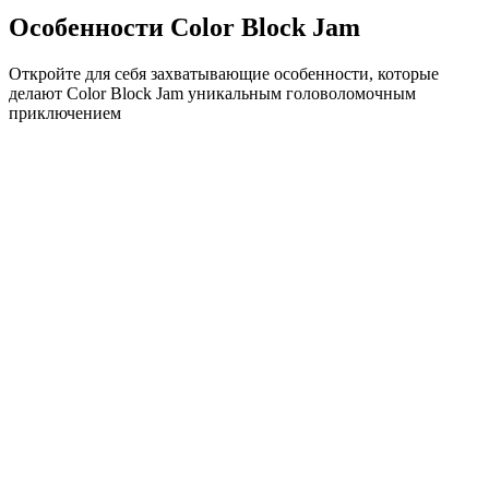
Особенности Color Block Jam
Откройте для себя захватывающие особенности, которые
делают Color Block Jam уникальным головоломочным
приключением
•
Простая механика скольжения для плавного геймплея
•
Постепенное увеличение сложности
•
Стратегическая глубина, которая растет с каждым
уровнем
•
Мгновенная обратная связь и удовлетворяющие
совпадения блоков