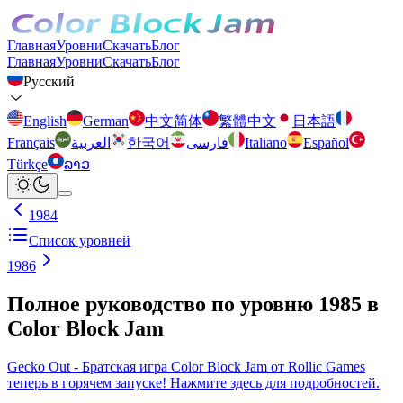
Главная
Уровни
Скачать
Блог
Главная
Уровни
Скачать
Блог
Русский
English
German
中文简体
繁體中文
日本語
Français
العربية
한국어
فارسی
Italiano
Español
Türkçe
ລາວ
1984
Список уровней
1986
Полное руководство по уровню 1985 в
Color Block Jam
Gecko Out - Братская игра Color Block Jam от Rollic Games
теперь в горячем запуске! Нажмите здесь для подробностей.