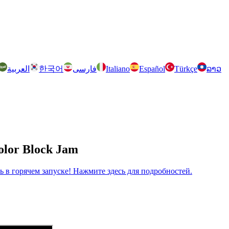
العربية
한국어
فارسی
Italiano
Español
Türkçe
ລາວ
olor Block Jam
рь в горячем запуске! Нажмите здесь для подробностей.