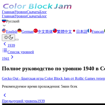
Главная
Уровни
Скачать
Блог
Главная
Уровни
Скачать
Блог
Русский
English
German
中文简体
繁體中文
日本語
Français
1939
Список уровней
1941
Полное руководство по уровню 1940 в C
Gecko Out - Братская игра Color Block Jam от Rollic Games тепе
Рекомендуемое время прохождения
:
5
мин
0
сек
Предыдущий уровень
1939