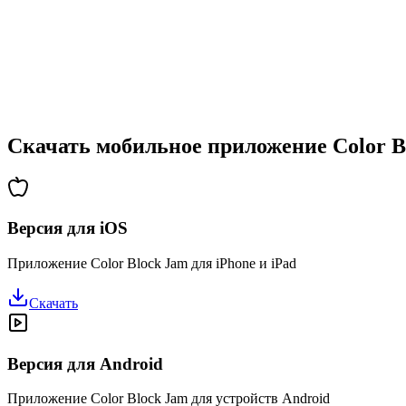
•
Возрастающая сложность
•
Введение новых механик
•
Испытания на время
•
Система достижений
Скачать мобильное приложение Color B
Версия для iOS
Приложение Color Block Jam для iPhone и iPad
Скачать
Версия для Android
Приложение Color Block Jam для устройств Android