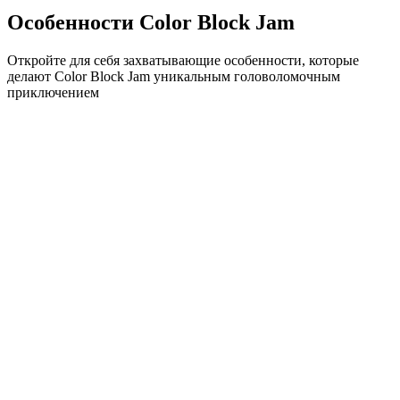
Особенности Color Block Jam
Откройте для себя захватывающие особенности, которые
делают Color Block Jam уникальным головоломочным
приключением
•
Простая механика скольжения для плавного геймплея
•
Постепенное увеличение сложности
•
Стратегическая глубина, которая растет с каждым
уровнем
•
Мгновенная обратная связь и удовлетворяющие
совпадения блоков