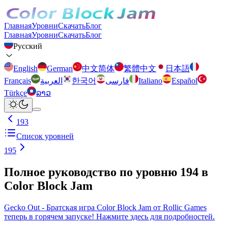
Главная
Уровни
Скачать
Блог
Главная
Уровни
Скачать
Блог
Русский
English
German
中文简体
繁體中文
日本語
Français
العربية
한국어
فارسی
Italiano
Español
Türkçe
ລາວ
193
Список уровней
195
Полное руководство по уровню 194 в
Color Block Jam
Gecko Out - Братская игра Color Block Jam от Rollic Games
теперь в горячем запуске! Нажмите здесь для подробностей.