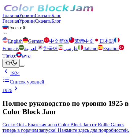
Главная
Уровни
Скачать
Блог
Главная
Уровни
Скачать
Блог
Русский
English
German
中文简体
繁體中文
日本語
Français
العربية
한국어
فارسی
Italiano
Español
Türkçe
ລາວ
1924
Список уровней
1926
Полное руководство по уровню 1925 в
Color Block Jam
Gecko Out - Братская игра Color Block Jam от Rollic Games
теперь в горячем запуске! Нажмите здесь для подробностей.