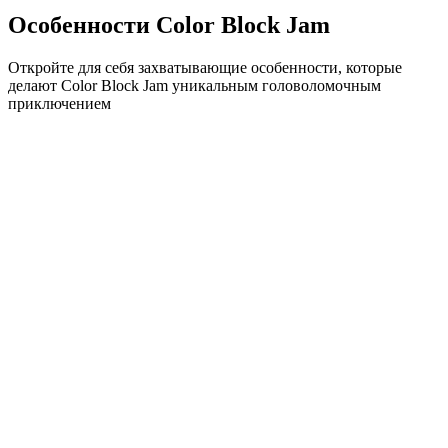
Особенности Color Block Jam
Откройте для себя захватывающие особенности, которые
делают Color Block Jam уникальным головоломочным
приключением
•
Простая механика скольжения для плавного геймплея
•
Постепенное увеличение сложности
•
Стратегическая глубина, которая растет с каждым
уровнем
•
Мгновенная обратная связь и удовлетворяющие
совпадения блоков