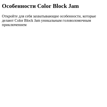
Особенности Color Block Jam
Откройте для себя захватывающие особенности, которые
делают Color Block Jam уникальным головоломочным
приключением
•
Простая механика скольжения для плавного геймплея
•
Постепенное увеличение сложности
•
Стратегическая глубина, которая растет с каждым
уровнем
•
Мгновенная обратная связь и удовлетворяющие
совпадения блоков