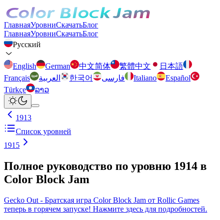
Главная
Уровни
Скачать
Блог
Главная
Уровни
Скачать
Блог
Русский
English
German
中文简体
繁體中文
日本語
Français
العربية
한국어
فارسی
Italiano
Español
Türkçe
ລາວ
1913
Список уровней
1915
Полное руководство по уровню 1914 в
Color Block Jam
Gecko Out - Братская игра Color Block Jam от Rollic Games
теперь в горячем запуске! Нажмите здесь для подробностей.