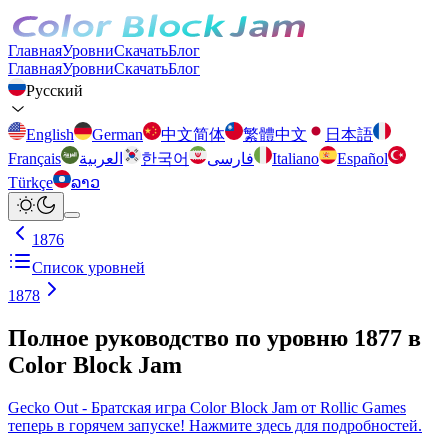
Главная
Уровни
Скачать
Блог
Главная
Уровни
Скачать
Блог
Русский
English
German
中文简体
繁體中文
日本語
Français
العربية
한국어
فارسی
Italiano
Español
Türkçe
ລາວ
1876
Список уровней
1878
Полное руководство по уровню 1877 в
Color Block Jam
Gecko Out - Братская игра Color Block Jam от Rollic Games
теперь в горячем запуске! Нажмите здесь для подробностей.