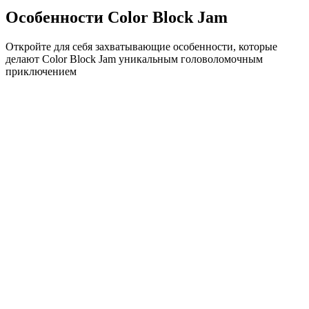
Особенности Color Block Jam
Откройте для себя захватывающие особенности, которые
делают Color Block Jam уникальным головоломочным
приключением
•
Простая механика скольжения для плавного геймплея
•
Постепенное увеличение сложности
•
Стратегическая глубина, которая растет с каждым
уровнем
•
Мгновенная обратная связь и удовлетворяющие
совпадения блоков