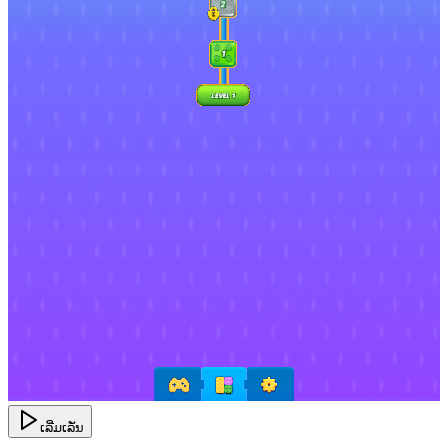
ເລີ່ມເລັ່ນ