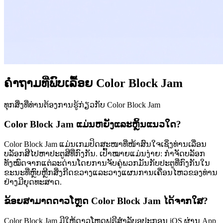
ຄຳຖາມທີ່ພົບເລື້ອຍ Color Block Jam
ທຸກສິ່ງທີ່ທ່ານຕ້ອງການຮູ້ກ່ຽວກັບ Color Block Jam
Color Block Jam ແມ່ນຫຍັງແລະຫຼິ້ນແນວໃດ?
Color Block Jam ແມ່ນເກມປິດສະໜາທີ່ໜ້າສົນໃຈເຊິ່ງທ່ານເລື່ອນ
ບລັອກສີໄປຫາປະຕູສີທີ່ກົງກັນ. ເປົ້າໝາຍແມ່ນງ່າຍ: ກຳຈັດບລັອກ
ທັງໝົດຈາກແຕ່ລະດ່ານໂດຍການຈັບຄູ່ພວກມັນກັບປະຕູທີ່ກົງກັນໃນ
ຂະນະທີ່ຫຼົບຫຼີກສິ່ງກີດຂວາງແລະວາງແຜນການເຄື່ອນໄຫວຂອງທ່ານ
ຢ່າງມີຍຸດທະສາດ.
ຂ້ອຍສາມາດດາວໂຫຼດ Color Block Jam ໄດ້ຈາກໃສ?
Color Block Jam ມີໃຫ້ດາວໂຫຼດຟຣີສຳລັບອຸປະກອນ iOS ຜ່ານ App