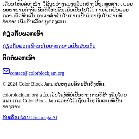
ເຄື່ອນໄຫວລ່ວງໜ້າ, ໃຊ້ຮູບຮ່າງຂອງບລັອກຢ່າງມີຍຸດທະສາດ, ແລະ
ພະຍາຍາມກຳຈັດພື້ນທີ່ໃຫຍ່ຂຶ້ນເມື່ອເປັນໄປໄດ້. ການຝຶກຝົນແລະ
ຄວາມອົດທົນເປັນກຸນແຈສຳຄັນໃນການເປັນມືອາຊີບໃນດ່ານທີ່
ທ້າທາຍເພີ່ມຂຶ້ນເລື້ອຍໆຂອງເກມ.
ກ່ຽວກັບພວກເຮົາ
ກ່ຽວກັບພວກເຮົາ
ນະໂຍບາຍຄວາມເປັນສ່ວນຕົວ
ຕິດຕໍ່ພວກເຮົາ
contact@colorblockjam.org
© 2024 Color Block Jam. ສະຫງວນລິຂະສິດທັງໝົດ.
colorblockjam.org ແມ່ນເວັບໄຊທ໌ທີ່ບໍ່ເປັນທາງການທີ່ສ້າງຂຶ້ນໂດຍ
ແຟນເກມ Color Block Jam ແລະບໍ່ໄດ້ເຊື່ອມໂຍງກັບເກມທີ່ເປັນ
ທາງການ.
ຂັບເຄື່ອນໂດຍ Dreamega AI