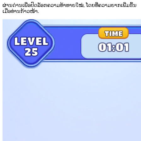
ຜ່ານດ່ານເພື່ອປົດລັອກຄວາມທ້າທາຍໃໝ່, ໂດຍທີ່ຄວາມຍາກເພີ່ມຂຶ້ນ
ເມື່ອທ່ານກ້າວໜ້າ.