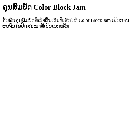
ຄຸນສົມບັດ Color Block Jam
ຄົ້ນພົບຄຸນສົມບັດທີ່ໜ້າຕື່ນເຕັ້ນທີ່ເຮັດໃຫ້ Color Block Jam ເປັນການ
ຜະຈົນໄພປິດສະໜາທີ່ເປັນເອກະລັກ
•
ກົນໄກການເລື່ອນທີ່ງ່າຍສຳລັບການຫຼິ້ນທີ່ລື່ນໄຫຼ
•
ເສັ້ນໂຄ້ງຄວາມຍາກທີ່ກ້າວໜ້າ
•
ຄວາມເລິກທາງຍຸດທະສາດທີ່ເຕີບໂຕກັບແຕ່ລະດ່ານ
•
ການຕອບສະໜອງທັນທີແລະການຈັບຄູ່ບລັອກທີ່ໜ້າພໍໃຈ
•
ລະບົບປະຕູຈັບຄູ່ສີ
•
ການວາງຕຳແໜ່ງບລັອກເຊິງຍຸດທະສາດ