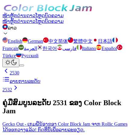
ໜ້າຫຼັກ
ດ່ານ
ດາວໂຫຼດ
ບົດຄວາມ
ໜ້າຫຼັກ
ດ່ານ
ດາວໂຫຼດ
ບົດຄວາມ
ລາວ
English
German
中文简体
繁體中文
日本語
Français
العربية
한국어
فارسی
Italiano
Español
Türkçe
Русский
2530
ລາຍການລະດັບ
2532
ຄູ່ມືສົມບູນລະດັບ 2531 ຂອງ Color Block
Jam
Gecko Out - ເກມພີ່ນ້ອງຂອງ Color Block Jam ຈາກ Rollic Games
ໄດ້ອອກວາງແລ້ວ! ກົດທີ່ນີ້ເພື່ອລາຍລະອຽດ.