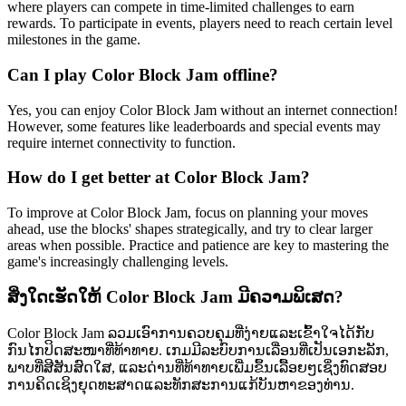
where players can compete in time-limited challenges to earn
rewards. To participate in events, players need to reach certain level
milestones in the game.
Can I play Color Block Jam offline?
Yes, you can enjoy Color Block Jam without an internet connection!
However, some features like leaderboards and special events may
require internet connectivity to function.
How do I get better at Color Block Jam?
To improve at Color Block Jam, focus on planning your moves
ahead, use the blocks' shapes strategically, and try to clear larger
areas when possible. Practice and patience are key to mastering the
game's increasingly challenging levels.
ສິ່ງໃດເຮັດໃຫ້ Color Block Jam ມີຄວາມພິເສດ?
Color Block Jam ລວມເອົາການຄວບຄຸມທີ່ງ່າຍແລະເຂົ້າໃຈໄດ້ກັບ
ກົນໄກປິດສະໜາທີ່ທ້າທາຍ. ເກມມີລະບົບການເລື່ອນທີ່ເປັນເອກະລັກ,
ພາບທີ່ສີສັນສົດໃສ, ແລະດ່ານທີ່ທ້າທາຍເພີ່ມຂຶ້ນເລື້ອຍໆເຊິ່ງທົດສອບ
ການຄິດເຊິງຍຸດທະສາດແລະທັກສະການແກ້ບັນຫາຂອງທ່ານ.