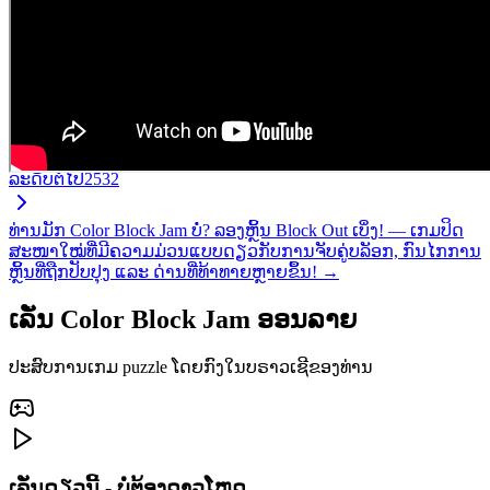
ລະດັບຕໍ່ໄປ
2532
ທ່ານມັກ Color Block Jam ບໍ່? ລອງຫຼິ້ນ Block Out ເບິ່ງ! — ເກມປິດ
ສະໜາໃໝ່ທີ່ມີຄວາມມ່ວນແບບດຽວກັບການຈັບຄູ່ບລັອກ, ກົນໄກການ
ຫຼິ້ນທີ່ຖືກປັບປຸງ ແລະ ດ່ານທີ່ທ້າທາຍຫຼາຍຂຶ້ນ! →
ເລັ່ນ Color Block Jam ອອນລາຍ
ປະສົບການເກມ puzzle ໂດຍກົງໃນບຣາວເຊີຂອງທ່ານ
ເລັ່ນດຽວນີ້ - ບໍ່ຕ້ອງດາວໂຫຼດ