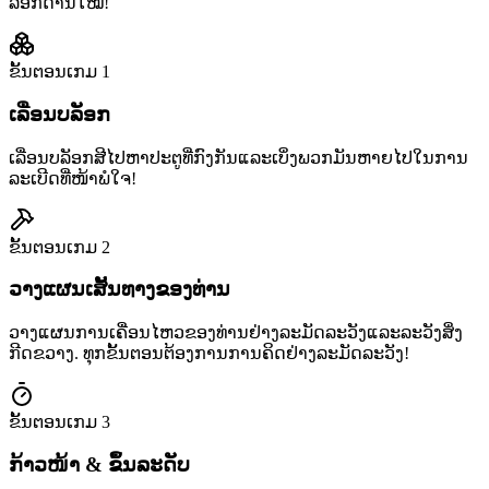
ລັອກດ່ານໃໝ່!
ຂັ້ນຕອນເກມ
1
ເລື່ອນບລັອກ
ເລື່ອນບລັອກສີໄປຫາປະຕູທີ່ກົງກັນແລະເບິ່ງພວກມັນຫາຍໄປໃນການ
ລະເບີດທີ່ໜ້າພໍໃຈ!
ຂັ້ນຕອນເກມ
2
ວາງແຜນເສັ້ນທາງຂອງທ່ານ
ວາງແຜນການເຄື່ອນໄຫວຂອງທ່ານຢ່າງລະມັດລະວັງແລະລະວັງສິ່ງ
ກີດຂວາງ. ທຸກຂັ້ນຕອນຕ້ອງການການຄິດຢ່າງລະມັດລະວັງ!
ຂັ້ນຕອນເກມ
3
ກ້າວໜ້າ & ຂຶ້ນລະດັບ