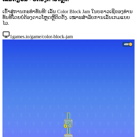
ເຂົ້າສູ່ການກະທຳທັນທີ! ເລັ່ນ Color Block Jam ໃນບຣາວເຊີຂອງທ່ານ
ທັນທີໂດຍບໍ່ຕ້ອງດາວໂຫຼດຫຼືຕິດຕັ້ງ. ເໝາະສຳລັບການເລັ່ນເກມແບບ
ໄວ.
1games.io/game/color-block-jam