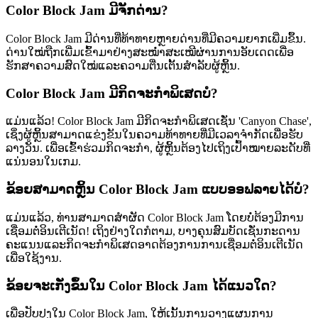
Color Block Jam ມີຈັກດ່ານ?
Color Block Jam ມີດ່ານທີ່ທ້າທາຍຫຼາຍດ່ານທີ່ມີຄວາມຍາກເພີ່ມຂຶ້ນ.
ດ່ານໃໝ່ຖືກເພີ່ມເຂົ້າມາຢ່າງສະໝ່ຳສະເໝີຜ່ານການອັບເດດເພື່ອ
ຮັກສາຄວາມສົດໃໝ່ແລະຄວາມຕື່ນເຕັ້ນສຳລັບຜູ້ຫຼິ້ນ.
Color Block Jam ມີກິດຈະກຳພິເສດບໍ?
ແມ່ນແລ້ວ! Color Block Jam ມີກິດຈະກຳພິເສດເຊັ່ນ 'Canyon Chase',
ເຊິ່ງຜູ້ຫຼິ້ນສາມາດແຂ່ງຂັນໃນຄວາມທ້າທາຍທີ່ມີເວລາຈຳກັດເພື່ອຮັບ
ລາງວັນ. ເພື່ອເຂົ້າຮ່ວມກິດຈະກຳ, ຜູ້ຫຼິ້ນຕ້ອງໄປເຖິງເປົ້າໝາຍລະດັບທີ່
ແນ່ນອນໃນເກມ.
ຂ້ອຍສາມາດຫຼິ້ນ Color Block Jam ແບບອອຟລາຍໄດ້ບໍ?
ແມ່ນແລ້ວ, ທ່ານສາມາດສຳຜັດ Color Block Jam ໂດຍບໍ່ຕ້ອງມີການ
ເຊື່ອມຕໍ່ອິນເຕີເນັດ! ເຖິງຢ່າງໃດກໍຕາມ, ບາງຄຸນສົມບັດເຊັ່ນກະດານ
ຄະແນນແລະກິດຈະກຳພິເສດອາດຕ້ອງການການເຊື່ອມຕໍ່ອິນເຕີເນັດ
ເພື່ອໃຊ້ງານ.
ຂ້ອຍຈະເກັ່ງຂຶ້ນໃນ Color Block Jam ໄດ້ແນວໃດ?
ເພື່ອປັບປຸງໃນ Color Block Jam, ໃຫ້ເນັ້ນການວາງແຜນການ