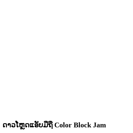
•
ເສັ້ນທາງແກ້ໄຂຫຼາຍເສັ້ນທາງ
•
ຄວາມທ້າທາຍສິ່ງກີດຂວາງທີ່ສ້າງສັນ
•
ການອອກແບບບລັອກທີ່ສີສັນສົດໃສ
•
ການເຄື່ອນໄຫວທີ່ລື່ນໄຫຼ
•
ການຕອບສະໜອງພາບທີ່ຊັດເຈນ
•
ສ່ວນຕິດຕໍ່ຜູ້ໃຊ້ທີ່ຂັດເກົາ
•
ຄວາມຊັບຊ້ອນທີ່ເພີ່ມຂຶ້ນ
•
ການແນະນຳກົນໄກໃໝ່
•
ຄວາມທ້າທາຍທີ່ອີງໃສ່ເວລາ
•
ລະບົບຜົນສຳເລັດ
ດາວໂຫຼດແອັບມືຖື Color Block Jam