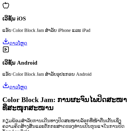
ເວີຊັນ iOS
ແອັບ Color Block Jam ສຳລັບ iPhone ແລະ iPad
ດາວໂຫຼດ
ເວີຊັນ Android
ແອັບ Color Block Jam ສຳລັບອຸປະກອນ Android
ດາວໂຫຼດ
Color Block Jam: ການຜະຈົນໄພປິດສະໜາ
ທີ່ສະໜຸກສະໜານ
ກຽມພ້ອມສຳລັບການເດີນທາງປິດສະໜາບລັອກທີ່ໜ້າຕື່ນເຕັ້ນເຊິ່ງ
ຄວາມຄິດສ້າງສັນແລະຕັກກະສາດຂອງທ່ານເປັນກຸນແຈໃນການປົດ