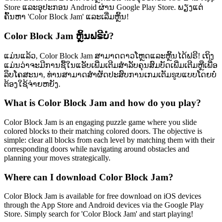
Store ແລະອຸປະກອນ Android ຜ່ານ Google Play Store. ພຽງແຕ່
ຄົ້ນຫາ 'Color Block Jam' ແລະເລີ່ມຫຼິ້ນ!
Color Block Jam ຫຼິ້ນຟຣີບໍ?
ແມ່ນແລ້ວ, Color Block Jam ສາມາດດາວໂຫຼດແລະຫຼິ້ນໄດ້ຟຣີ! ເຖິງ
ແມ່ນວ່າຈະມີການຊື້ໃນແອັບເພີ່ມເຕີມສຳລັບຄຸນສົມບັດເພີ່ມເຕີມຫຼືເພື່ອ
ລຶບໂຄສະນາ, ທ່ານສາມາດສຳຜັດປະສົບການເກມເຕັມຮູບແບບໂດຍບໍ່
ຕ້ອງໃຊ້ຈ່າຍຫຍັງ.
What is Color Block Jam and how do you play?
Color Block Jam is an engaging puzzle game where you slide
colored blocks to their matching colored doors. The objective is
simple: clear all blocks from each level by matching them with their
corresponding doors while navigating around obstacles and
planning your moves strategically.
Where can I download Color Block Jam?
Color Block Jam is available for free download on iOS devices
through the App Store and Android devices via the Google Play
Store. Simply search for 'Color Block Jam' and start playing!