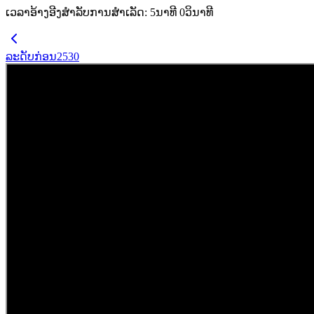
ເວລາອ້າງອີງສຳລັບການສຳເລັດ
:
5
ນາທີ
0
ວິນາທີ
ລະດັບກ່ອນ
2530