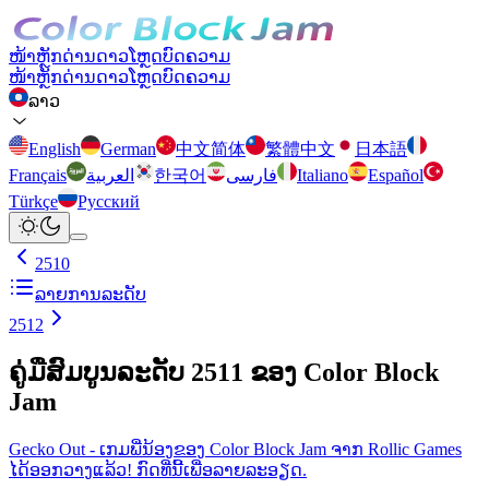
ໜ້າຫຼັກ
ດ່ານ
ດາວໂຫຼດ
ບົດຄວາມ
ໜ້າຫຼັກ
ດ່ານ
ດາວໂຫຼດ
ບົດຄວາມ
ລາວ
English
German
中文简体
繁體中文
日本語
Français
العربية
한국어
فارسی
Italiano
Español
Türkçe
Русский
2510
ລາຍການລະດັບ
2512
ຄູ່ມືສົມບູນລະດັບ 2511 ຂອງ Color Block
Jam
Gecko Out - ເກມພີ່ນ້ອງຂອງ Color Block Jam ຈາກ Rollic Games
ໄດ້ອອກວາງແລ້ວ! ກົດທີ່ນີ້ເພື່ອລາຍລະອຽດ.