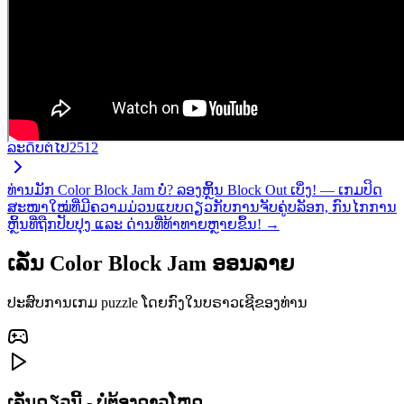
ລະດັບຕໍ່ໄປ
2512
ທ່ານມັກ Color Block Jam ບໍ່? ລອງຫຼິ້ນ Block Out ເບິ່ງ! — ເກມປິດ
ສະໜາໃໝ່ທີ່ມີຄວາມມ່ວນແບບດຽວກັບການຈັບຄູ່ບລັອກ, ກົນໄກການ
ຫຼິ້ນທີ່ຖືກປັບປຸງ ແລະ ດ່ານທີ່ທ້າທາຍຫຼາຍຂຶ້ນ! →
ເລັ່ນ Color Block Jam ອອນລາຍ
ປະສົບການເກມ puzzle ໂດຍກົງໃນບຣາວເຊີຂອງທ່ານ
ເລັ່ນດຽວນີ້ - ບໍ່ຕ້ອງດາວໂຫຼດ