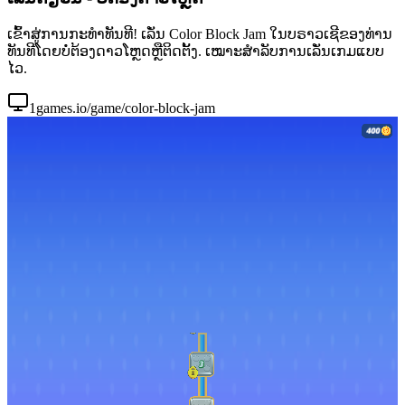
ເຂົ້າສູ່ການກະທຳທັນທີ! ເລັ່ນ Color Block Jam ໃນບຣາວເຊີຂອງທ່ານ
ທັນທີໂດຍບໍ່ຕ້ອງດາວໂຫຼດຫຼືຕິດຕັ້ງ. ເໝາະສຳລັບການເລັ່ນເກມແບບ
ໄວ.
1games.io/game/color-block-jam