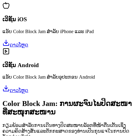
ເວີຊັນ iOS
ແອັບ Color Block Jam ສຳລັບ iPhone ແລະ iPad
ດາວໂຫຼດ
ເວີຊັນ Android
ແອັບ Color Block Jam ສຳລັບອຸປະກອນ Android
ດາວໂຫຼດ
Color Block Jam: ການຜະຈົນໄພປິດສະໜາ
ທີ່ສະໜຸກສະໜານ
ກຽມພ້ອມສຳລັບການເດີນທາງປິດສະໜາບລັອກທີ່ໜ້າຕື່ນເຕັ້ນເຊິ່ງ
ຄວາມຄິດສ້າງສັນແລະຕັກກະສາດຂອງທ່ານເປັນກຸນແຈໃນການປົດ