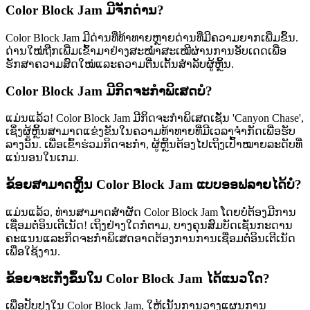
Color Block Jam ມີຈັກດ່ານ?
Color Block Jam ມີດ່ານທີ່ທ້າທາຍຫຼາຍດ່ານທີ່ມີຄວາມຍາກເພີ່ມຂຶ້ນ.
ດ່ານໃໝ່ຖືກເພີ່ມເຂົ້າມາຢ່າງສະໝ່ຳສະເໝີຜ່ານການອັບເດດເພື່ອ
ຮັກສາຄວາມສົດໃໝ່ແລະຄວາມຕື່ນເຕັ້ນສຳລັບຜູ້ຫຼິ້ນ.
Color Block Jam ມີກິດຈະກຳພິເສດບໍ?
ແມ່ນແລ້ວ! Color Block Jam ມີກິດຈະກຳພິເສດເຊັ່ນ 'Canyon Chase',
ເຊິ່ງຜູ້ຫຼິ້ນສາມາດແຂ່ງຂັນໃນຄວາມທ້າທາຍທີ່ມີເວລາຈຳກັດເພື່ອຮັບ
ລາງວັນ. ເພື່ອເຂົ້າຮ່ວມກິດຈະກຳ, ຜູ້ຫຼິ້ນຕ້ອງໄປເຖິງເປົ້າໝາຍລະດັບທີ່
ແນ່ນອນໃນເກມ.
ຂ້ອຍສາມາດຫຼິ້ນ Color Block Jam ແບບອອຟລາຍໄດ້ບໍ?
ແມ່ນແລ້ວ, ທ່ານສາມາດສຳຜັດ Color Block Jam ໂດຍບໍ່ຕ້ອງມີການ
ເຊື່ອມຕໍ່ອິນເຕີເນັດ! ເຖິງຢ່າງໃດກໍຕາມ, ບາງຄຸນສົມບັດເຊັ່ນກະດານ
ຄະແນນແລະກິດຈະກຳພິເສດອາດຕ້ອງການການເຊື່ອມຕໍ່ອິນເຕີເນັດ
ເພື່ອໃຊ້ງານ.
ຂ້ອຍຈະເກັ່ງຂຶ້ນໃນ Color Block Jam ໄດ້ແນວໃດ?
ເພື່ອປັບປຸງໃນ Color Block Jam, ໃຫ້ເນັ້ນການວາງແຜນການ