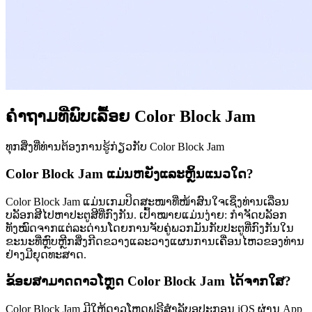
ຄຳຖາມທີ່ພົບເລື້ອຍ Color Block Jam
ທຸກສິ່ງທີ່ທ່ານຕ້ອງການຮູ້ກ່ຽວກັບ Color Block Jam
Color Block Jam ແມ່ນຫຍັງແລະຫຼິ້ນແນວໃດ?
Color Block Jam ແມ່ນເກມປິດສະໜາທີ່ໜ້າສົນໃຈເຊິ່ງທ່ານເລື່ອນ
ບລັອກສີໄປຫາປະຕູສີທີ່ກົງກັນ. ເປົ້າໝາຍແມ່ນງ່າຍ: ກຳຈັດບລັອກ
ທັງໝົດຈາກແຕ່ລະດ່ານໂດຍການຈັບຄູ່ພວກມັນກັບປະຕູທີ່ກົງກັນໃນ
ຂະນະທີ່ຫຼົບຫຼີກສິ່ງກີດຂວາງແລະວາງແຜນການເຄື່ອນໄຫວຂອງທ່ານ
ຢ່າງມີຍຸດທະສາດ.
ຂ້ອຍສາມາດດາວໂຫຼດ Color Block Jam ໄດ້ຈາກໃສ?
Color Block Jam ມີໃຫ້ດາວໂຫຼດຟຣີສຳລັບອຸປະກອນ iOS ຜ່ານ App