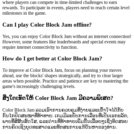
where players can compete in time-limited challenges to earn
rewards. To participate in events, players need to reach certain level
milestones in the game.
Can I play Color Block Jam offline?
Yes, you can enjoy Color Block Jam without an internet connection!
However, some features like leaderboards and special events may
require internet connectivity to function.
How do I get better at Color Block Jam?
To improve at Color Block Jam, focus on planning your moves
ahead, use the blocks' shapes strategically, and try to clear larger
areas when possible. Practice and patience are key to mastering the
game's increasingly challenging levels.
ສິ່ງໃດເຮັດໃຫ້ Color Block Jam ມີຄວາມພິເສດ?
Color Block Jam ລວມເອົາການຄວບຄຸມທີ່ງ່າຍແລະເຂົ້າໃຈໄດ້ກັບ
ກົນໄກປິດສະໜາທີ່ທ້າທາຍ. ເກມມີລະບົບການເລື່ອນທີ່ເປັນເອກະລັກ,
ພາບທີ່ສີສັນສົດໃສ, ແລະດ່ານທີ່ທ້າທາຍເພີ່ມຂຶ້ນເລື້ອຍໆເຊິ່ງທົດສອບ
ການຄິດເຊິງຍຸດທະສາດແລະທັກສະການແກ້ບັນຫາຂອງທ່ານ.