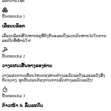
ລັອກດ່ານໃໝ່!
ຂັ້ນຕອນເກມ
1
ເລື່ອນບລັອກ
ເລື່ອນບລັອກສີໄປຫາປະຕູທີ່ກົງກັນແລະເບິ່ງພວກມັນຫາຍໄປໃນການ
ລະເບີດທີ່ໜ້າພໍໃຈ!
ຂັ້ນຕອນເກມ
2
ວາງແຜນເສັ້ນທາງຂອງທ່ານ
ວາງແຜນການເຄື່ອນໄຫວຂອງທ່ານຢ່າງລະມັດລະວັງແລະລະວັງສິ່ງ
ກີດຂວາງ. ທຸກຂັ້ນຕອນຕ້ອງການການຄິດຢ່າງລະມັດລະວັງ!
ຂັ້ນຕອນເກມ
3
ກ້າວໜ້າ & ຂຶ້ນລະດັບ