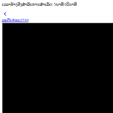
ເວລາອ້າງອີງສຳລັບການສຳເລັດ
:
5
ນາທີ
0
ວິນາທີ
ລະດັບກ່ອນ
2510