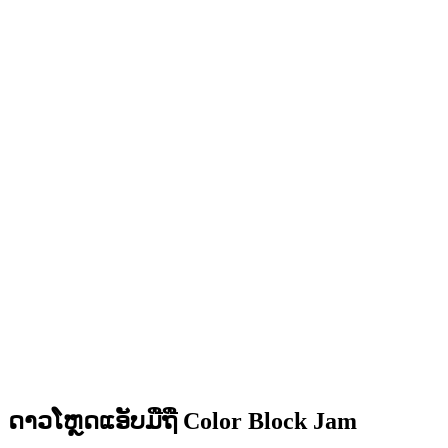
•
ເສັ້ນທາງແກ້ໄຂຫຼາຍເສັ້ນທາງ
•
ຄວາມທ້າທາຍສິ່ງກີດຂວາງທີ່ສ້າງສັນ
•
ການອອກແບບບລັອກທີ່ສີສັນສົດໃສ
•
ການເຄື່ອນໄຫວທີ່ລື່ນໄຫຼ
•
ການຕອບສະໜອງພາບທີ່ຊັດເຈນ
•
ສ່ວນຕິດຕໍ່ຜູ້ໃຊ້ທີ່ຂັດເກົາ
•
ຄວາມຊັບຊ້ອນທີ່ເພີ່ມຂຶ້ນ
•
ການແນະນຳກົນໄກໃໝ່
•
ຄວາມທ້າທາຍທີ່ອີງໃສ່ເວລາ
•
ລະບົບຜົນສຳເລັດ
ດາວໂຫຼດແອັບມືຖື Color Block Jam