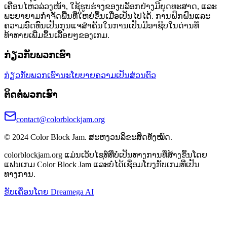
ເຄື່ອນໄຫວລ່ວງໜ້າ, ໃຊ້ຮູບຮ່າງຂອງບລັອກຢ່າງມີຍຸດທະສາດ, ແລະ
ພະຍາຍາມກຳຈັດພື້ນທີ່ໃຫຍ່ຂຶ້ນເມື່ອເປັນໄປໄດ້. ການຝຶກຝົນແລະ
ຄວາມອົດທົນເປັນກຸນແຈສຳຄັນໃນການເປັນມືອາຊີບໃນດ່ານທີ່
ທ້າທາຍເພີ່ມຂຶ້ນເລື້ອຍໆຂອງເກມ.
ກ່ຽວກັບພວກເຮົາ
ກ່ຽວກັບພວກເຮົາ
ນະໂຍບາຍຄວາມເປັນສ່ວນຕົວ
ຕິດຕໍ່ພວກເຮົາ
contact@colorblockjam.org
© 2024 Color Block Jam. ສະຫງວນລິຂະສິດທັງໝົດ.
colorblockjam.org ແມ່ນເວັບໄຊທ໌ທີ່ບໍ່ເປັນທາງການທີ່ສ້າງຂຶ້ນໂດຍ
ແຟນເກມ Color Block Jam ແລະບໍ່ໄດ້ເຊື່ອມໂຍງກັບເກມທີ່ເປັນ
ທາງການ.
ຂັບເຄື່ອນໂດຍ Dreamega AI