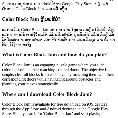
Store ແລະອຸປະກອນ Android ຜ່ານ Google Play Store. ພຽງແຕ່
ຄົ້ນຫາ 'Color Block Jam' ແລະເລີ່ມຫຼິ້ນ!
Color Block Jam ຫຼິ້ນຟຣີບໍ?
ແມ່ນແລ້ວ, Color Block Jam ສາມາດດາວໂຫຼດແລະຫຼິ້ນໄດ້ຟຣີ! ເຖິງ
ແມ່ນວ່າຈະມີການຊື້ໃນແອັບເພີ່ມເຕີມສຳລັບຄຸນສົມບັດເພີ່ມເຕີມຫຼືເພື່ອ
ລຶບໂຄສະນາ, ທ່ານສາມາດສຳຜັດປະສົບການເກມເຕັມຮູບແບບໂດຍບໍ່
ຕ້ອງໃຊ້ຈ່າຍຫຍັງ.
What is Color Block Jam and how do you play?
Color Block Jam is an engaging puzzle game where you slide
colored blocks to their matching colored doors. The objective is
simple: clear all blocks from each level by matching them with their
corresponding doors while navigating around obstacles and
planning your moves strategically.
Where can I download Color Block Jam?
Color Block Jam is available for free download on iOS devices
through the App Store and Android devices via the Google Play
Store. Simply search for 'Color Block Jam' and start playing!