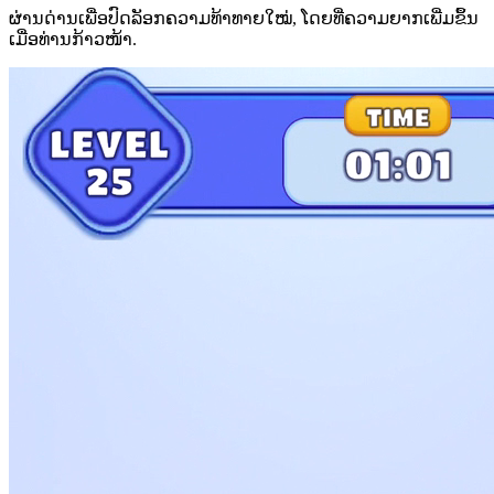
ຜ່ານດ່ານເພື່ອປົດລັອກຄວາມທ້າທາຍໃໝ່, ໂດຍທີ່ຄວາມຍາກເພີ່ມຂຶ້ນ
ເມື່ອທ່ານກ້າວໜ້າ.