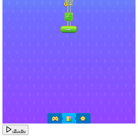
ເລີ່ມເລັ່ນ