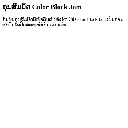
ຄຸນສົມບັດ Color Block Jam
ຄົ້ນພົບຄຸນສົມບັດທີ່ໜ້າຕື່ນເຕັ້ນທີ່ເຮັດໃຫ້ Color Block Jam ເປັນການ
ຜະຈົນໄພປິດສະໜາທີ່ເປັນເອກະລັກ
•
ກົນໄກການເລື່ອນທີ່ງ່າຍສຳລັບການຫຼິ້ນທີ່ລື່ນໄຫຼ
•
ເສັ້ນໂຄ້ງຄວາມຍາກທີ່ກ້າວໜ້າ
•
ຄວາມເລິກທາງຍຸດທະສາດທີ່ເຕີບໂຕກັບແຕ່ລະດ່ານ
•
ການຕອບສະໜອງທັນທີແລະການຈັບຄູ່ບລັອກທີ່ໜ້າພໍໃຈ
•
ລະບົບປະຕູຈັບຄູ່ສີ
•
ການວາງຕຳແໜ່ງບລັອກເຊິງຍຸດທະສາດ