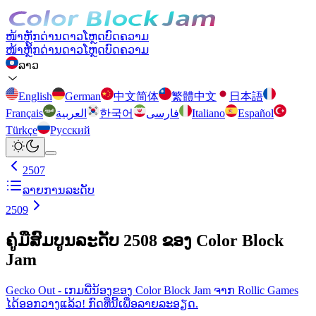
ໜ້າຫຼັກ
ດ່ານ
ດາວໂຫຼດ
ບົດຄວາມ
ໜ້າຫຼັກ
ດ່ານ
ດາວໂຫຼດ
ບົດຄວາມ
ລາວ
English
German
中文简体
繁體中文
日本語
Français
العربية
한국어
فارسی
Italiano
Español
Türkçe
Русский
2507
ລາຍການລະດັບ
2509
ຄູ່ມືສົມບູນລະດັບ 2508 ຂອງ Color Block
Jam
Gecko Out - ເກມພີ່ນ້ອງຂອງ Color Block Jam ຈາກ Rollic Games
ໄດ້ອອກວາງແລ້ວ! ກົດທີ່ນີ້ເພື່ອລາຍລະອຽດ.