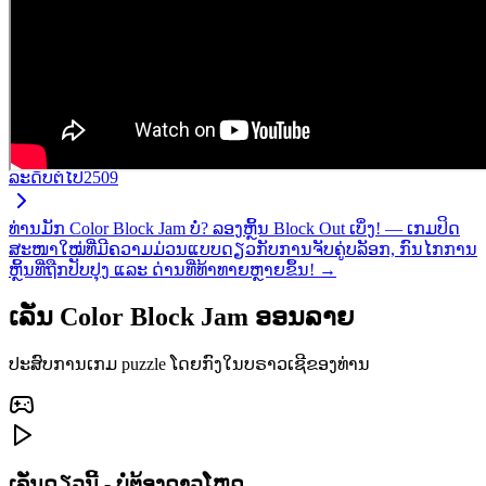
ລະດັບຕໍ່ໄປ
2509
ທ່ານມັກ Color Block Jam ບໍ່? ລອງຫຼິ້ນ Block Out ເບິ່ງ! — ເກມປິດ
ສະໜາໃໝ່ທີ່ມີຄວາມມ່ວນແບບດຽວກັບການຈັບຄູ່ບລັອກ, ກົນໄກການ
ຫຼິ້ນທີ່ຖືກປັບປຸງ ແລະ ດ່ານທີ່ທ້າທາຍຫຼາຍຂຶ້ນ! →
ເລັ່ນ Color Block Jam ອອນລາຍ
ປະສົບການເກມ puzzle ໂດຍກົງໃນບຣາວເຊີຂອງທ່ານ
ເລັ່ນດຽວນີ້ - ບໍ່ຕ້ອງດາວໂຫຼດ