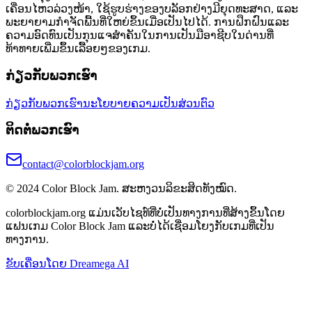
ເຄື່ອນໄຫວລ່ວງໜ້າ, ໃຊ້ຮູບຮ່າງຂອງບລັອກຢ່າງມີຍຸດທະສາດ, ແລະ
ພະຍາຍາມກຳຈັດພື້ນທີ່ໃຫຍ່ຂຶ້ນເມື່ອເປັນໄປໄດ້. ການຝຶກຝົນແລະ
ຄວາມອົດທົນເປັນກຸນແຈສຳຄັນໃນການເປັນມືອາຊີບໃນດ່ານທີ່
ທ້າທາຍເພີ່ມຂຶ້ນເລື້ອຍໆຂອງເກມ.
ກ່ຽວກັບພວກເຮົາ
ກ່ຽວກັບພວກເຮົາ
ນະໂຍບາຍຄວາມເປັນສ່ວນຕົວ
ຕິດຕໍ່ພວກເຮົາ
contact@colorblockjam.org
© 2024 Color Block Jam. ສະຫງວນລິຂະສິດທັງໝົດ.
colorblockjam.org ແມ່ນເວັບໄຊທ໌ທີ່ບໍ່ເປັນທາງການທີ່ສ້າງຂຶ້ນໂດຍ
ແຟນເກມ Color Block Jam ແລະບໍ່ໄດ້ເຊື່ອມໂຍງກັບເກມທີ່ເປັນ
ທາງການ.
ຂັບເຄື່ອນໂດຍ Dreamega AI