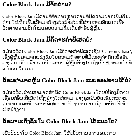
Color Block Jam ມີຈັກດ່ານ?
Color Block Jam ມີດ່ານທີ່ທ້າທາຍຫຼາຍດ່ານທີ່ມີຄວາມຍາກເພີ່ມຂຶ້ນ.
ດ່ານໃໝ່ຖືກເພີ່ມເຂົ້າມາຢ່າງສະໝ່ຳສະເໝີຜ່ານການອັບເດດເພື່ອ
ຮັກສາຄວາມສົດໃໝ່ແລະຄວາມຕື່ນເຕັ້ນສຳລັບຜູ້ຫຼິ້ນ.
Color Block Jam ມີກິດຈະກຳພິເສດບໍ?
ແມ່ນແລ້ວ! Color Block Jam ມີກິດຈະກຳພິເສດເຊັ່ນ 'Canyon Chase',
ເຊິ່ງຜູ້ຫຼິ້ນສາມາດແຂ່ງຂັນໃນຄວາມທ້າທາຍທີ່ມີເວລາຈຳກັດເພື່ອຮັບ
ລາງວັນ. ເພື່ອເຂົ້າຮ່ວມກິດຈະກຳ, ຜູ້ຫຼິ້ນຕ້ອງໄປເຖິງເປົ້າໝາຍລະດັບທີ່
ແນ່ນອນໃນເກມ.
ຂ້ອຍສາມາດຫຼິ້ນ Color Block Jam ແບບອອຟລາຍໄດ້ບໍ?
ແມ່ນແລ້ວ, ທ່ານສາມາດສຳຜັດ Color Block Jam ໂດຍບໍ່ຕ້ອງມີການ
ເຊື່ອມຕໍ່ອິນເຕີເນັດ! ເຖິງຢ່າງໃດກໍຕາມ, ບາງຄຸນສົມບັດເຊັ່ນກະດານ
ຄະແນນແລະກິດຈະກຳພິເສດອາດຕ້ອງການການເຊື່ອມຕໍ່ອິນເຕີເນັດ
ເພື່ອໃຊ້ງານ.
ຂ້ອຍຈະເກັ່ງຂຶ້ນໃນ Color Block Jam ໄດ້ແນວໃດ?
ເພື່ອປັບປຸງໃນ Color Block Jam, ໃຫ້ເນັ້ນການວາງແຜນການ