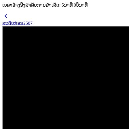
ເວລາອ້າງອີງສຳລັບການສຳເລັດ
:
5
ນາທີ
0
ວິນາທີ
ລະດັບກ່ອນ
2507