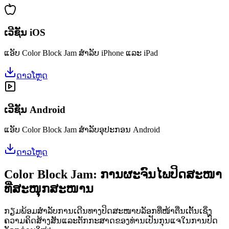
ເວີຊັນ iOS
ແອັບ Color Block Jam ສຳລັບ iPhone ແລະ iPad
ດາວໂຫຼດ
ເວີຊັນ Android
ແອັບ Color Block Jam ສຳລັບອຸປະກອນ Android
ດາວໂຫຼດ
Color Block Jam: ການຜະຈົນໄພປິດສະໜາ
ທີ່ສະໜຸກສະໜານ
ກຽມພ້ອມສຳລັບການເດີນທາງປິດສະໜາບລັອກທີ່ໜ້າຕື່ນເຕັ້ນເຊິ່ງ
ຄວາມຄິດສ້າງສັນແລະຕັກກະສາດຂອງທ່ານເປັນກຸນແຈໃນການປົດ