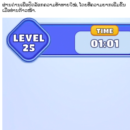
ຜ່ານດ່ານເພື່ອປົດລັອກຄວາມທ້າທາຍໃໝ່, ໂດຍທີ່ຄວາມຍາກເພີ່ມຂຶ້ນ
ເມື່ອທ່ານກ້າວໜ້າ.