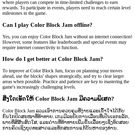
where players can compete in time-limited challenges to earn
rewards. To participate in events, players need to reach certain level
milestones in the game.
Can I play Color Block Jam offline?
Yes, you can enjoy Color Block Jam without an internet connection!
However, some features like leaderboards and special events may
require internet connectivity to function.
How do I get better at Color Block Jam?
To improve at Color Block Jam, focus on planning your moves
ahead, use the blocks' shapes strategically, and try to clear larger
areas when possible. Practice and patience are key to mastering the
game's increasingly challenging levels.
ສິ່ງໃດເຮັດໃຫ້ Color Block Jam ມີຄວາມພິເສດ?
Color Block Jam ລວມເອົາການຄວບຄຸມທີ່ງ່າຍແລະເຂົ້າໃຈໄດ້ກັບ
ກົນໄກປິດສະໜາທີ່ທ້າທາຍ. ເກມມີລະບົບການເລື່ອນທີ່ເປັນເອກະລັກ,
ພາບທີ່ສີສັນສົດໃສ, ແລະດ່ານທີ່ທ້າທາຍເພີ່ມຂຶ້ນເລື້ອຍໆເຊິ່ງທົດສອບ
ການຄິດເຊິງຍຸດທະສາດແລະທັກສະການແກ້ບັນຫາຂອງທ່ານ.