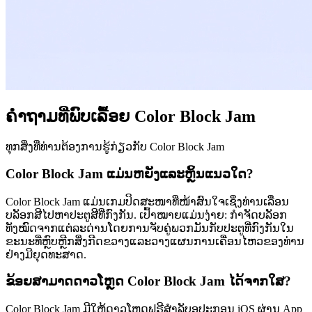
ຄຳຖາມທີ່ພົບເລື້ອຍ Color Block Jam
ທຸກສິ່ງທີ່ທ່ານຕ້ອງການຮູ້ກ່ຽວກັບ Color Block Jam
Color Block Jam ແມ່ນຫຍັງແລະຫຼິ້ນແນວໃດ?
Color Block Jam ແມ່ນເກມປິດສະໜາທີ່ໜ້າສົນໃຈເຊິ່ງທ່ານເລື່ອນ
ບລັອກສີໄປຫາປະຕູສີທີ່ກົງກັນ. ເປົ້າໝາຍແມ່ນງ່າຍ: ກຳຈັດບລັອກ
ທັງໝົດຈາກແຕ່ລະດ່ານໂດຍການຈັບຄູ່ພວກມັນກັບປະຕູທີ່ກົງກັນໃນ
ຂະນະທີ່ຫຼົບຫຼີກສິ່ງກີດຂວາງແລະວາງແຜນການເຄື່ອນໄຫວຂອງທ່ານ
ຢ່າງມີຍຸດທະສາດ.
ຂ້ອຍສາມາດດາວໂຫຼດ Color Block Jam ໄດ້ຈາກໃສ?
Color Block Jam ມີໃຫ້ດາວໂຫຼດຟຣີສຳລັບອຸປະກອນ iOS ຜ່ານ App