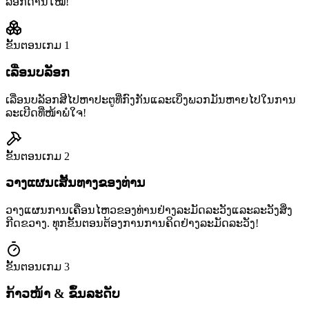
ລັອກດ່ານໃໝ່!
ຂັ້ນຕອນເກມ
1
ເລື່ອນບລັອກ
ເລື່ອນບລັອກສີໄປຫາປະຕູທີ່ກົງກັນແລະເບິ່ງພວກມັນຫາຍໄປໃນການ
ລະເບີດທີ່ໜ້າພໍໃຈ!
ຂັ້ນຕອນເກມ
2
ວາງແຜນເສັ້ນທາງຂອງທ່ານ
ວາງແຜນການເຄື່ອນໄຫວຂອງທ່ານຢ່າງລະມັດລະວັງແລະລະວັງສິ່ງ
ກີດຂວາງ. ທຸກຂັ້ນຕອນຕ້ອງການການຄິດຢ່າງລະມັດລະວັງ!
ຂັ້ນຕອນເກມ
3
ກ້າວໜ້າ & ຂຶ້ນລະດັບ