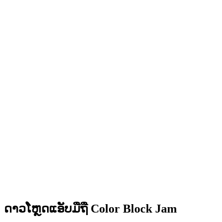
•
ເສັ້ນທາງແກ້ໄຂຫຼາຍເສັ້ນທາງ
•
ຄວາມທ້າທາຍສິ່ງກີດຂວາງທີ່ສ້າງສັນ
•
ການອອກແບບບລັອກທີ່ສີສັນສົດໃສ
•
ການເຄື່ອນໄຫວທີ່ລື່ນໄຫຼ
•
ການຕອບສະໜອງພາບທີ່ຊັດເຈນ
•
ສ່ວນຕິດຕໍ່ຜູ້ໃຊ້ທີ່ຂັດເກົາ
•
ຄວາມຊັບຊ້ອນທີ່ເພີ່ມຂຶ້ນ
•
ການແນະນຳກົນໄກໃໝ່
•
ຄວາມທ້າທາຍທີ່ອີງໃສ່ເວລາ
•
ລະບົບຜົນສຳເລັດ
ດາວໂຫຼດແອັບມືຖື Color Block Jam