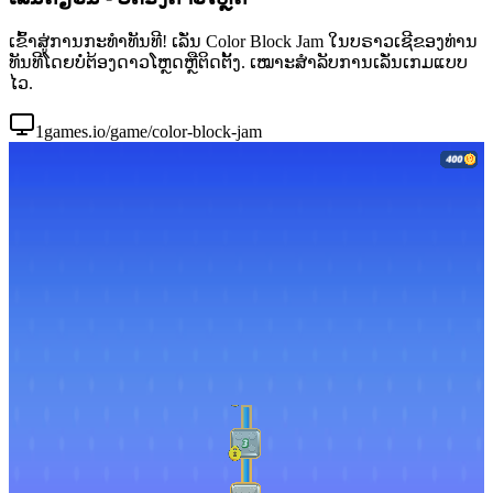
ເຂົ້າສູ່ການກະທຳທັນທີ! ເລັ່ນ Color Block Jam ໃນບຣາວເຊີຂອງທ່ານ
ທັນທີໂດຍບໍ່ຕ້ອງດາວໂຫຼດຫຼືຕິດຕັ້ງ. ເໝາະສຳລັບການເລັ່ນເກມແບບ
ໄວ.
1games.io/game/color-block-jam