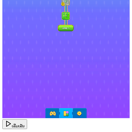
ເລີ່ມເລັ່ນ