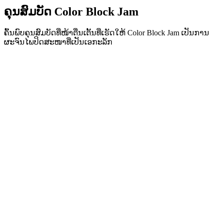
ຄຸນສົມບັດ Color Block Jam
ຄົ້ນພົບຄຸນສົມບັດທີ່ໜ້າຕື່ນເຕັ້ນທີ່ເຮັດໃຫ້ Color Block Jam ເປັນການ
ຜະຈົນໄພປິດສະໜາທີ່ເປັນເອກະລັກ
•
ກົນໄກການເລື່ອນທີ່ງ່າຍສຳລັບການຫຼິ້ນທີ່ລື່ນໄຫຼ
•
ເສັ້ນໂຄ້ງຄວາມຍາກທີ່ກ້າວໜ້າ
•
ຄວາມເລິກທາງຍຸດທະສາດທີ່ເຕີບໂຕກັບແຕ່ລະດ່ານ
•
ການຕອບສະໜອງທັນທີແລະການຈັບຄູ່ບລັອກທີ່ໜ້າພໍໃຈ
•
ລະບົບປະຕູຈັບຄູ່ສີ
•
ການວາງຕຳແໜ່ງບລັອກເຊິງຍຸດທະສາດ