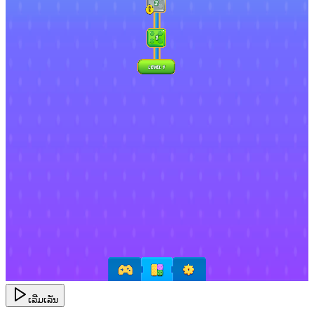
ເລີ່ມເລັ່ນ