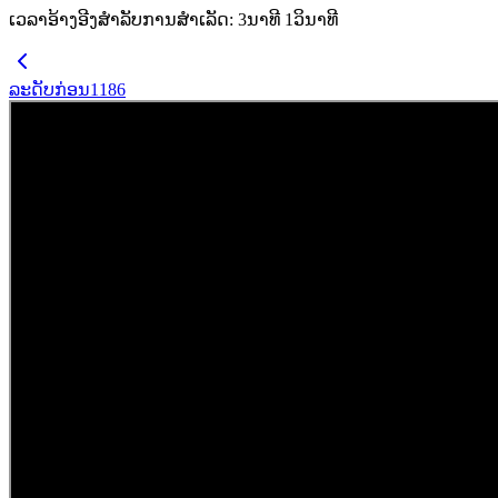
ເວລາອ້າງອີງສຳລັບການສຳເລັດ
:
3
ນາທີ
1
ວິນາທີ
ລະດັບກ່ອນ
1186