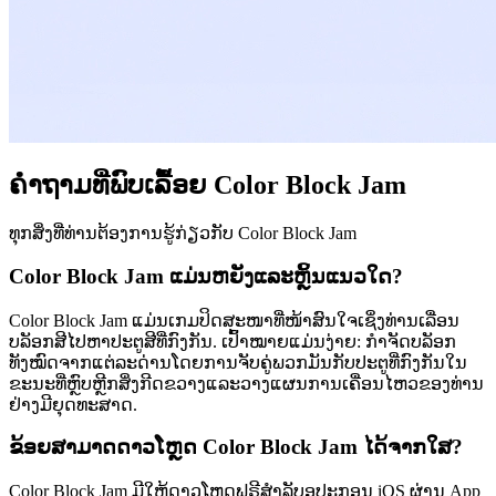
ຄຳຖາມທີ່ພົບເລື້ອຍ Color Block Jam
ທຸກສິ່ງທີ່ທ່ານຕ້ອງການຮູ້ກ່ຽວກັບ Color Block Jam
Color Block Jam ແມ່ນຫຍັງແລະຫຼິ້ນແນວໃດ?
Color Block Jam ແມ່ນເກມປິດສະໜາທີ່ໜ້າສົນໃຈເຊິ່ງທ່ານເລື່ອນ
ບລັອກສີໄປຫາປະຕູສີທີ່ກົງກັນ. ເປົ້າໝາຍແມ່ນງ່າຍ: ກຳຈັດບລັອກ
ທັງໝົດຈາກແຕ່ລະດ່ານໂດຍການຈັບຄູ່ພວກມັນກັບປະຕູທີ່ກົງກັນໃນ
ຂະນະທີ່ຫຼົບຫຼີກສິ່ງກີດຂວາງແລະວາງແຜນການເຄື່ອນໄຫວຂອງທ່ານ
ຢ່າງມີຍຸດທະສາດ.
ຂ້ອຍສາມາດດາວໂຫຼດ Color Block Jam ໄດ້ຈາກໃສ?
Color Block Jam ມີໃຫ້ດາວໂຫຼດຟຣີສຳລັບອຸປະກອນ iOS ຜ່ານ App