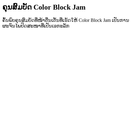
ຄຸນສົມບັດ Color Block Jam
ຄົ້ນພົບຄຸນສົມບັດທີ່ໜ້າຕື່ນເຕັ້ນທີ່ເຮັດໃຫ້ Color Block Jam ເປັນການ
ຜະຈົນໄພປິດສະໜາທີ່ເປັນເອກະລັກ
•
ກົນໄກການເລື່ອນທີ່ງ່າຍສຳລັບການຫຼິ້ນທີ່ລື່ນໄຫຼ
•
ເສັ້ນໂຄ້ງຄວາມຍາກທີ່ກ້າວໜ້າ
•
ຄວາມເລິກທາງຍຸດທະສາດທີ່ເຕີບໂຕກັບແຕ່ລະດ່ານ
•
ການຕອບສະໜອງທັນທີແລະການຈັບຄູ່ບລັອກທີ່ໜ້າພໍໃຈ
•
ລະບົບປະຕູຈັບຄູ່ສີ
•
ການວາງຕຳແໜ່ງບລັອກເຊິງຍຸດທະສາດ