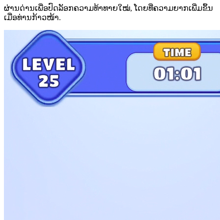
ຜ່ານດ່ານເພື່ອປົດລັອກຄວາມທ້າທາຍໃໝ່, ໂດຍທີ່ຄວາມຍາກເພີ່ມຂຶ້ນ
ເມື່ອທ່ານກ້າວໜ້າ.