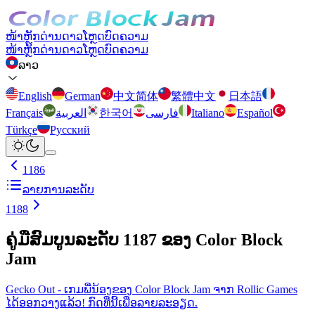
ໜ້າຫຼັກ
ດ່ານ
ດາວໂຫຼດ
ບົດຄວາມ
ໜ້າຫຼັກ
ດ່ານ
ດາວໂຫຼດ
ບົດຄວາມ
ລາວ
English
German
中文简体
繁體中文
日本語
Français
العربية
한국어
فارسی
Italiano
Español
Türkçe
Русский
1186
ລາຍການລະດັບ
1188
ຄູ່ມືສົມບູນລະດັບ 1187 ຂອງ Color Block
Jam
Gecko Out - ເກມພີ່ນ້ອງຂອງ Color Block Jam ຈາກ Rollic Games
ໄດ້ອອກວາງແລ້ວ! ກົດທີ່ນີ້ເພື່ອລາຍລະອຽດ.