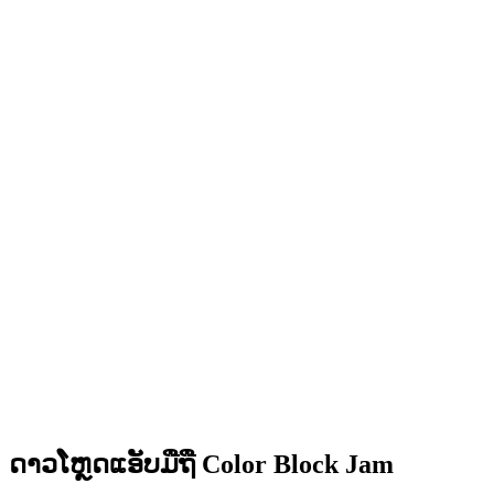
•
ເສັ້ນທາງແກ້ໄຂຫຼາຍເສັ້ນທາງ
•
ຄວາມທ້າທາຍສິ່ງກີດຂວາງທີ່ສ້າງສັນ
•
ການອອກແບບບລັອກທີ່ສີສັນສົດໃສ
•
ການເຄື່ອນໄຫວທີ່ລື່ນໄຫຼ
•
ການຕອບສະໜອງພາບທີ່ຊັດເຈນ
•
ສ່ວນຕິດຕໍ່ຜູ້ໃຊ້ທີ່ຂັດເກົາ
•
ຄວາມຊັບຊ້ອນທີ່ເພີ່ມຂຶ້ນ
•
ການແນະນຳກົນໄກໃໝ່
•
ຄວາມທ້າທາຍທີ່ອີງໃສ່ເວລາ
•
ລະບົບຜົນສຳເລັດ
ດາວໂຫຼດແອັບມືຖື Color Block Jam