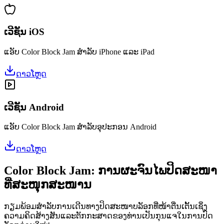
ເວີຊັນ iOS
ແອັບ Color Block Jam ສຳລັບ iPhone ແລະ iPad
ດາວໂຫຼດ
ເວີຊັນ Android
ແອັບ Color Block Jam ສຳລັບອຸປະກອນ Android
ດາວໂຫຼດ
Color Block Jam: ການຜະຈົນໄພປິດສະໜາ
ທີ່ສະໜຸກສະໜານ
ກຽມພ້ອມສຳລັບການເດີນທາງປິດສະໜາບລັອກທີ່ໜ້າຕື່ນເຕັ້ນເຊິ່ງ
ຄວາມຄິດສ້າງສັນແລະຕັກກະສາດຂອງທ່ານເປັນກຸນແຈໃນການປົດ