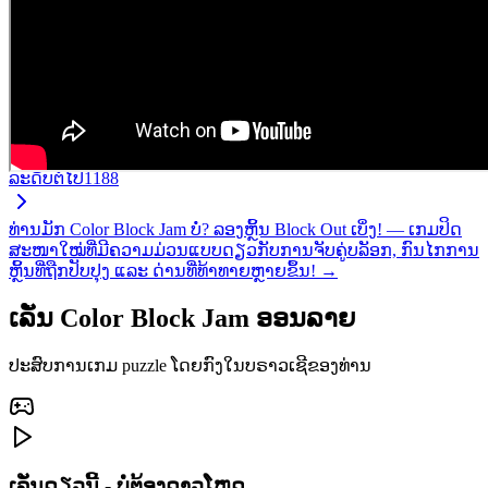
ລະດັບຕໍ່ໄປ
1188
ທ່ານມັກ Color Block Jam ບໍ່? ລອງຫຼິ້ນ Block Out ເບິ່ງ! — ເກມປິດ
ສະໜາໃໝ່ທີ່ມີຄວາມມ່ວນແບບດຽວກັບການຈັບຄູ່ບລັອກ, ກົນໄກການ
ຫຼິ້ນທີ່ຖືກປັບປຸງ ແລະ ດ່ານທີ່ທ້າທາຍຫຼາຍຂຶ້ນ! →
ເລັ່ນ Color Block Jam ອອນລາຍ
ປະສົບການເກມ puzzle ໂດຍກົງໃນບຣາວເຊີຂອງທ່ານ
ເລັ່ນດຽວນີ້ - ບໍ່ຕ້ອງດາວໂຫຼດ