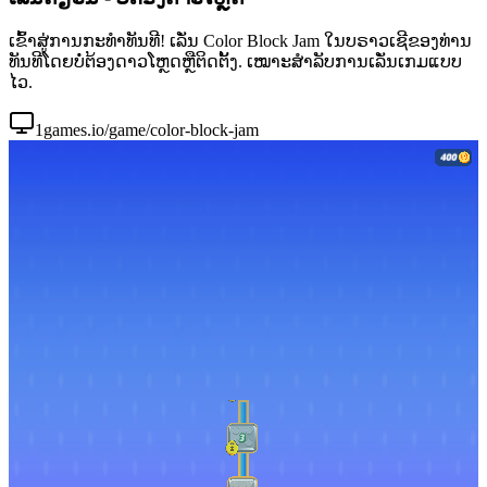
ເຂົ້າສູ່ການກະທຳທັນທີ! ເລັ່ນ Color Block Jam ໃນບຣາວເຊີຂອງທ່ານ
ທັນທີໂດຍບໍ່ຕ້ອງດາວໂຫຼດຫຼືຕິດຕັ້ງ. ເໝາະສຳລັບການເລັ່ນເກມແບບ
ໄວ.
1games.io/game/color-block-jam