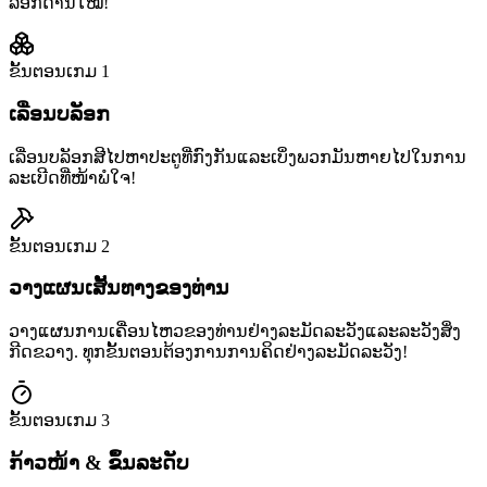
ລັອກດ່ານໃໝ່!
ຂັ້ນຕອນເກມ
1
ເລື່ອນບລັອກ
ເລື່ອນບລັອກສີໄປຫາປະຕູທີ່ກົງກັນແລະເບິ່ງພວກມັນຫາຍໄປໃນການ
ລະເບີດທີ່ໜ້າພໍໃຈ!
ຂັ້ນຕອນເກມ
2
ວາງແຜນເສັ້ນທາງຂອງທ່ານ
ວາງແຜນການເຄື່ອນໄຫວຂອງທ່ານຢ່າງລະມັດລະວັງແລະລະວັງສິ່ງ
ກີດຂວາງ. ທຸກຂັ້ນຕອນຕ້ອງການການຄິດຢ່າງລະມັດລະວັງ!
ຂັ້ນຕອນເກມ
3
ກ້າວໜ້າ & ຂຶ້ນລະດັບ