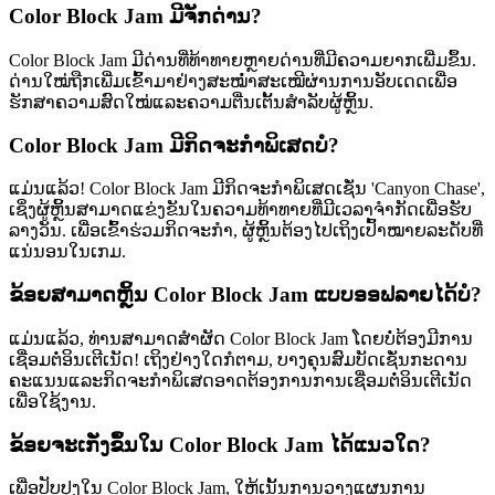
Color Block Jam ມີຈັກດ່ານ?
Color Block Jam ມີດ່ານທີ່ທ້າທາຍຫຼາຍດ່ານທີ່ມີຄວາມຍາກເພີ່ມຂຶ້ນ.
ດ່ານໃໝ່ຖືກເພີ່ມເຂົ້າມາຢ່າງສະໝ່ຳສະເໝີຜ່ານການອັບເດດເພື່ອ
ຮັກສາຄວາມສົດໃໝ່ແລະຄວາມຕື່ນເຕັ້ນສຳລັບຜູ້ຫຼິ້ນ.
Color Block Jam ມີກິດຈະກຳພິເສດບໍ?
ແມ່ນແລ້ວ! Color Block Jam ມີກິດຈະກຳພິເສດເຊັ່ນ 'Canyon Chase',
ເຊິ່ງຜູ້ຫຼິ້ນສາມາດແຂ່ງຂັນໃນຄວາມທ້າທາຍທີ່ມີເວລາຈຳກັດເພື່ອຮັບ
ລາງວັນ. ເພື່ອເຂົ້າຮ່ວມກິດຈະກຳ, ຜູ້ຫຼິ້ນຕ້ອງໄປເຖິງເປົ້າໝາຍລະດັບທີ່
ແນ່ນອນໃນເກມ.
ຂ້ອຍສາມາດຫຼິ້ນ Color Block Jam ແບບອອຟລາຍໄດ້ບໍ?
ແມ່ນແລ້ວ, ທ່ານສາມາດສຳຜັດ Color Block Jam ໂດຍບໍ່ຕ້ອງມີການ
ເຊື່ອມຕໍ່ອິນເຕີເນັດ! ເຖິງຢ່າງໃດກໍຕາມ, ບາງຄຸນສົມບັດເຊັ່ນກະດານ
ຄະແນນແລະກິດຈະກຳພິເສດອາດຕ້ອງການການເຊື່ອມຕໍ່ອິນເຕີເນັດ
ເພື່ອໃຊ້ງານ.
ຂ້ອຍຈະເກັ່ງຂຶ້ນໃນ Color Block Jam ໄດ້ແນວໃດ?
ເພື່ອປັບປຸງໃນ Color Block Jam, ໃຫ້ເນັ້ນການວາງແຜນການ