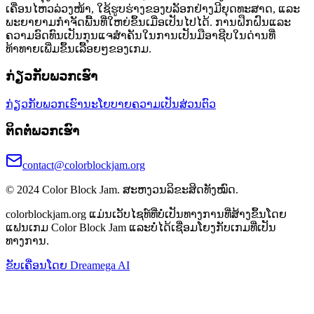
ເຄື່ອນໄຫວລ່ວງໜ້າ, ໃຊ້ຮູບຮ່າງຂອງບລັອກຢ່າງມີຍຸດທະສາດ, ແລະ
ພະຍາຍາມກຳຈັດພື້ນທີ່ໃຫຍ່ຂຶ້ນເມື່ອເປັນໄປໄດ້. ການຝຶກຝົນແລະ
ຄວາມອົດທົນເປັນກຸນແຈສຳຄັນໃນການເປັນມືອາຊີບໃນດ່ານທີ່
ທ້າທາຍເພີ່ມຂຶ້ນເລື້ອຍໆຂອງເກມ.
ກ່ຽວກັບພວກເຮົາ
ກ່ຽວກັບພວກເຮົາ
ນະໂຍບາຍຄວາມເປັນສ່ວນຕົວ
ຕິດຕໍ່ພວກເຮົາ
contact@colorblockjam.org
© 2024 Color Block Jam. ສະຫງວນລິຂະສິດທັງໝົດ.
colorblockjam.org ແມ່ນເວັບໄຊທ໌ທີ່ບໍ່ເປັນທາງການທີ່ສ້າງຂຶ້ນໂດຍ
ແຟນເກມ Color Block Jam ແລະບໍ່ໄດ້ເຊື່ອມໂຍງກັບເກມທີ່ເປັນ
ທາງການ.
ຂັບເຄື່ອນໂດຍ Dreamega AI