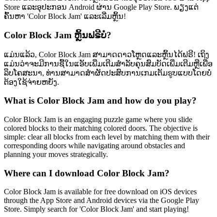
Store ແລະອຸປະກອນ Android ຜ່ານ Google Play Store. ພຽງແຕ່
ຄົ້ນຫາ 'Color Block Jam' ແລະເລີ່ມຫຼິ້ນ!
Color Block Jam ຫຼິ້ນຟຣີບໍ?
ແມ່ນແລ້ວ, Color Block Jam ສາມາດດາວໂຫຼດແລະຫຼິ້ນໄດ້ຟຣີ! ເຖິງ
ແມ່ນວ່າຈະມີການຊື້ໃນແອັບເພີ່ມເຕີມສຳລັບຄຸນສົມບັດເພີ່ມເຕີມຫຼືເພື່ອ
ລຶບໂຄສະນາ, ທ່ານສາມາດສຳຜັດປະສົບການເກມເຕັມຮູບແບບໂດຍບໍ່
ຕ້ອງໃຊ້ຈ່າຍຫຍັງ.
What is Color Block Jam and how do you play?
Color Block Jam is an engaging puzzle game where you slide
colored blocks to their matching colored doors. The objective is
simple: clear all blocks from each level by matching them with their
corresponding doors while navigating around obstacles and
planning your moves strategically.
Where can I download Color Block Jam?
Color Block Jam is available for free download on iOS devices
through the App Store and Android devices via the Google Play
Store. Simply search for 'Color Block Jam' and start playing!