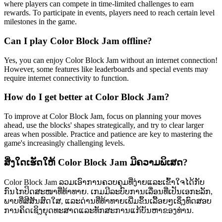
where players can compete in time-limited challenges to earn
rewards. To participate in events, players need to reach certain level
milestones in the game.
Can I play Color Block Jam offline?
Yes, you can enjoy Color Block Jam without an internet connection!
However, some features like leaderboards and special events may
require internet connectivity to function.
How do I get better at Color Block Jam?
To improve at Color Block Jam, focus on planning your moves
ahead, use the blocks' shapes strategically, and try to clear larger
areas when possible. Practice and patience are key to mastering the
game's increasingly challenging levels.
ສິ່ງໃດເຮັດໃຫ້ Color Block Jam ມີຄວາມພິເສດ?
Color Block Jam ລວມເອົາການຄວບຄຸມທີ່ງ່າຍແລະເຂົ້າໃຈໄດ້ກັບ
ກົນໄກປິດສະໜາທີ່ທ້າທາຍ. ເກມມີລະບົບການເລື່ອນທີ່ເປັນເອກະລັກ,
ພາບທີ່ສີສັນສົດໃສ, ແລະດ່ານທີ່ທ້າທາຍເພີ່ມຂຶ້ນເລື້ອຍໆເຊິ່ງທົດສອບ
ການຄິດເຊິງຍຸດທະສາດແລະທັກສະການແກ້ບັນຫາຂອງທ່ານ.