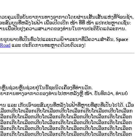
ຄວບຄຸມເຮືອບັນຍາການທາງອາກາດໂດຍຜ່ານເສັ້ນເສັ້ນແຫ່ງທີ່ຈ້ອນຊ້າ,
ສົມບູນທີ່ຫລັງໄຟຟ້າ ເພື່ອເປີດເບີກ ໜ້າ ທີ່ທີ່ ໜ້າ ແປກປະຫຼາດເຊັ່ນ:
່ານເພື່ອປັບປຸງຄວາມສາມາດຂອງທ່ານໃນການປະຕິບັດແຕ່ລະການ.
ວຍຮູບພາບທີ່ເປັນທົ່ວໄປແລະເກມພິຈາລະນາທີ່ມີຄວາມສໍາຄັນ,
Space
e Road
ແລະ ປະກົດການທະຫຼາດດ້ວຍຕົວເອງ!
້ນຊ່ວຍຫຼິ້ນຊ່ວຍຢູ່ໃນຮີ້ຊະນິດເຄື່ອງທີ່ທ່ານມັກ.
ັນຍາການທາງອາກາດຂອງທ່ານໄປຫາຫລັງຫຼື ໜ້າ. ບັນທຶກວ່າ, ທ່ານບໍ່
ະ ເກັບເອົາອະສົມບູນທີ່ຫລັງໄຟຟ້າທີ່ຫຼາຍທີ່ສຸດທີ່ເປັນໄປໄດ້. ເມື່ອ
ເລືອກເຕີບໂຕເລືອກເຕີບໂຕເລືອກເຕີບໂຕເລືອກເຕີບໂຕເລືອກເຕີບໂຕເລືອກ
ເລືອກເຕີບໂຕເລືອກເຕີບໂຕເລືອກເຕີບໂຕເລືອກເຕີບໂຕເລືອກເຕີບໂຕເລືອກ
ເລືອກເຕີບໂຕເລືອກເຕີບໂຕເລືອກເຕີບໂຕເລືອກເຕີບໂຕເລືອກເຕີບໂຕເລືອກ
ເລືອກເຕີບໂຕເລືອກເຕີບໂຕເລືອກເຕີບໂຕເລືອກເຕີບໂຕເລືອກເຕີບໂຕເລືອກ
ເລືອກເຕີບໂຕເລືອກເຕີບໂຕເລືອກເຕີບໂຕເລືອກເຕີບໂຕເລືອກເຕີບໂຕເລືອກ