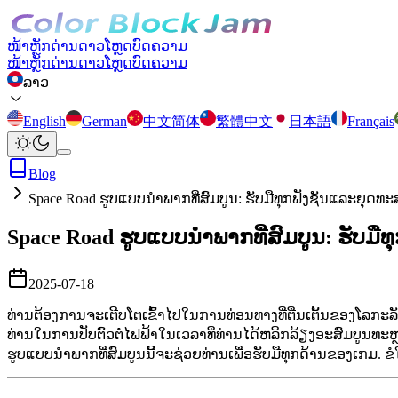
ໜ້າຫຼັກ
ດ່ານ
ດາວໂຫຼດ
ບົດຄວາມ
ໜ້າຫຼັກ
ດ່ານ
ດາວໂຫຼດ
ບົດຄວາມ
ລາວ
English
German
中文简体
繁體中文
日本語
Français
Blog
Space Road ຮູບແບບນໍາພາກທີ່ສົມບູນ: ຮັບມືທຸກຟັງຊັນແລະຍຸດທ
Space Road ຮູບແບບນໍາພາກທີ່ສົມບູນ: ຮັບມ
2025-07-18
ທ່ານຕ້ອງການຈະເຕີບໂຕເຂົ້າໄປໃນການທ່ອນທາງທີ່ຕື່ນເຕັ້ນຂອງໂລກະ
ທ່ານໃນການປັບຕົວຕໍ່ໄຟຟ້າໃນເວລາທີ່ທ່ານໄດ້ຫລີກລ້ຽງອະສົມບູນທະຫຼາດ, 
ຮູບແບບນໍາພາກທີ່ສົມບູນນີ້ຈະຊ່ວຍທ່ານເພື່ອຮັບມືທຸກດ້ານຂອງເກມ. ຂໍ