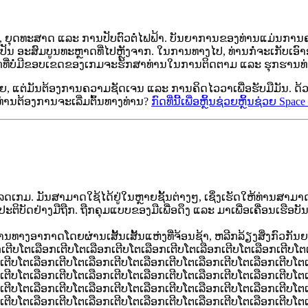
ູງ, ຍຸດທະສາດ ແລະ ການປັບຕົວຕໍ່ໄຟຟ້າ. ບັນຍາການຂອງທ່ານແມ່ນການ
 ເປັນ ອະສົມບູນທະຫຼາດທີ່ໄປຫຼັງຈາກ. ໃນການທາງໄປ, ທ່ານກໍ່ຈະເກັບເອົາອະ
ກທີ່ບໍ່ມີຂອບເຂດຂອງເກມຈະຮັກສາທ່ານໃນການຕິດຕາມ ແລະ ຮຸກຮານທ
າຍ, ແຕ່ມັນຕ້ອງການຄວາມຊັດເຈນ ແລະ ການຄິດໄວວາເພື່ອຮັບມືມັນ. ດ້
. ທ່ານຕ້ອງການຈະເລີ່ມຕົ້ນທາງທ່ານ?
ກົດທີ່ນີ້ເພື່ອຫຼິ້ນຊ່ວຍຫຼິ້ນຊ່ວຍ Spac
ຫລດເກມ. ມັນສາມາດໃຊ້ໄດ້ຢູ່ໃນຫຼາຍຊັ້ນຕ່າງໆ, ເຊິ່ງເຮັດໃຫ້ທ່ານສາມາດຫຼິ
ຕິບັດຢ່າງມືຖືກ. ຖືກຄຸມແບບຂອງມືເພື່ອດຶງ ແລະ ມາເພື່ອເຄື່ອນເຮືອບ
ງອາກາດໂດຍຜ່ານເສັ້ນເສັ້ນແຫ່ງທີ່ຈ້ອນຊ້າ, ຫລີກລ້ຽງສິ່ງກົວກັນຍານ ແລ
ກເຕີບໂຕເລືອກເຕີບໂຕເລືອກເຕີບໂຕເລືອກເຕີບໂຕເລືອກເຕີບໂຕເລືອກເຕີບໂຕ
ເຕີບໂຕເລືອກເຕີບໂຕເລືອກເຕີບໂຕເລືອກເຕີບໂຕເລືອກເຕີບໂຕເລືອກເຕີບໂຕ
ເຕີບໂຕເລືອກເຕີບໂຕເລືອກເຕີບໂຕເລືອກເຕີບໂຕເລືອກເຕີບໂຕເລືອກເຕີບໂຕ
ເຕີບໂຕເລືອກເຕີບໂຕເລືອກເຕີບໂຕເລືອກເຕີບໂຕເລືອກເຕີບໂຕເລືອກເຕີບໂຕ
ເຕີບໂຕເລືອກເຕີບໂຕເລືອກເຕີບໂຕເລືອກເຕີບໂຕເລືອກເຕີບໂຕເລືອກເຕີບໂຕ