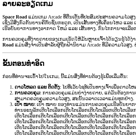
ລາຍລະອຽດເກມ
Space Road
ແມ່ນເກມ Arcade ທີ່ຕື່ນເຕັ້ນທີ່ປະສົມປະສານຄວາມໄວສ
ເຊິ່ງມີສິ່ງກົວກັນຍານຄືກັບຊິ້ນກະດູກ, ເປັນເສັ້ນທາງທີ່ເຄື່ອນໄຫວ ແລະ
ເຮືອບັນຍາການທາງອາກາດ ໃຫມ່ ແລະ ເສັ້ນທາງ. ກົນໄກການຈະເລືອ
ການຄວບຄຸມທີ່ງ່າຍດາຍຂອງເກມເຮັດໃຫ້ມັນຫຼາຍເຈົ້າໄດ້ຮຽນຮູ້ໄດ້ງ່
Road
ແມ່ນສິ່ງຈໍາເປັນສໍາລັບຜູ້ຖືກຟ້ານິຍາມ Arcade ທີ່ມີຄວາມໄວສູງ
ຂັ້ນຕອນທໍາອິດ
ກ່ອນທີ່ທ່ານຈະເຂົ້າໄປໃນເກມ, ນີ້ແມ່ນສິ່ງທີ່ທ່ານຕ້ອງຮູ້ເພື່ອເລີ່ມຕົ້ນ:
ດາວໂຫລດ ແລະ ຕິດຕັ້ງ
: ໄປທີ່ເວັບໄຊທ໌ເປັນທາງເຈົ້າເພື່ອດາວໂ
ການຄວບຄຸມ
: ການຄວບຄຸມແມ່ນຍ່າງ່າຍດາຍ, ແຕ່ມັນຕ້ອງການປະ
ສາມາດຄວບຄຸມຄວາມໄວສູງ, ສະນັ້ນວລາດເວລາແມ່ນທຸກຢ່າງ.
ເປົ້າ ໝາຍ
: ເປົ້າ ໝາຍ ຂອງທ່ານແມ່ນການຄວບຄຸມເຮືອບັນຍາການທາ
ທ່ານອະນຸລັກເຕີບໂຕເລືອກເຕີບໂຕເລືອກເຕີບໂຕເລືອກເຕີບໂຕເລືອ
ເຕີບໂຕເລືອກເຕີບໂຕເລືອກເຕີບໂຕເລືອກເຕີບໂຕເລືອກເຕີບໂຕເລືອກ
ເຕີບໂຕເລືອກເຕີບໂຕເລືອກເຕີບໂຕເລືອກເຕີບໂຕເລືອກເຕີບໂຕເລືອກ
ເຕີບໂຕເລືອກເຕີບໂຕເລືອກເຕີບໂຕເລືອກເຕີບໂຕເລືອກເຕີບໂຕເລືອກ
ເຕີບໂຕເລືອກເຕີບໂຕເລືອກເຕີບໂຕເລືອກເຕີບໂຕເລືອກເຕີບໂຕເລືອກ