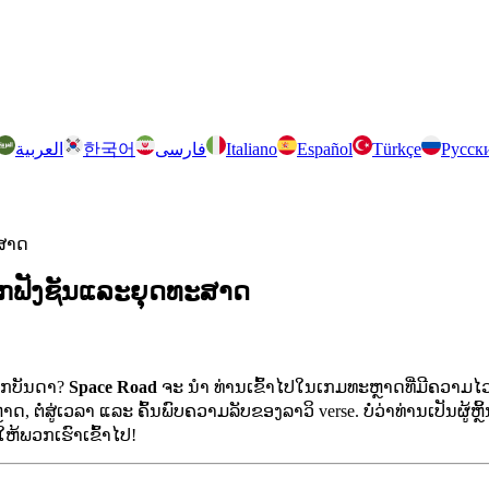
العربية
한국어
فارسی
Italiano
Español
Türkçe
Русск
ະສາດ
ືທຸກຟັງຊັນແລະຍຸດທະສາດ
ລັກບັນດາ?
Space Road
ຈະ ນຳ ທ່ານເຂົ້າໄປໃນເກມທະຫຼາດທີ່ມີຄວາມໄວສູງ 
ຕໍ່ສູ່ເວລາ ແລະ ຄົ້ນພົບຄວາມລັບຂອງລາວິ verse. ບໍ່ວ່າທ່ານເປັນຜູ້ຫຼິ
ໃຫ້ພວກເຮົາເຂົ້າໄປ!