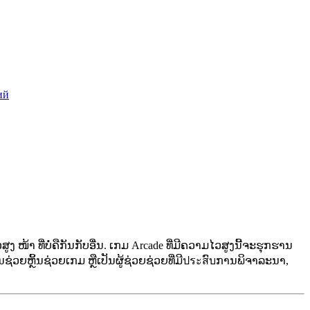
ий
ໜ້າ ທີ່ບໍ່ຄືກັນກັບອື່ນ. ເກມ Arcade ທີ່ມີຄວາມໄວສູງນີ້ຈະຮຸກຮານ
້ນຊ່ວຍຫຼິ້ນຊ່ວຍເກມ ຫຼືເປັນຜູ້ຊ່ວຍຊ່ວຍທີ່ມີประสົบການພິຈາລະນາ,