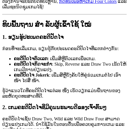
ຕ້ອງການຈະປະຕິບັດທິບເຫຼົ່ານີ້,
ກົດທີ່ນີ້ເພື່ອຫາເກມ Four Colors
ແລະ
ເລີ່ມຊະນິດຊຸມເກມໄຊ້!
ທິບພື້ນຖານ ສຳ ລັບຜູ້ເຂົ້າໃຊ້ ໃໝ່
1.
ຮຽນຮູ້ປະເພດຄະດີປັດໄຈ
ກ່ອນທີ່ຈະເລີ່ມເກມ, ຮຽນຮູ້ກັບປະເພດຄະດີປັດໄຈທີ່ແຕກຕ່າງກັນ:
ຄະດີປັດໄຈຕົວເລກ
: ເພີ່ມສີຫຼືຕົວເລກເພື່ອເກມ.
ຄະດີປັດໄຈກິດຈະກໍາ
: Skip, Reverse ແລະ Draw Two ເຮັດໃຫ້
ເກມມີການປ່ຽນແປງ.
ຄະດີປັດໄຈ Jokerk
: ເພີ່ມສີຫຼືບັງຄັບໃຫ້ຄູ່ຮ່ວມເກມຕໍ່ໄປ ເອົາ
ໜ້າ ໄປສີ່ ໜ້າ.
ຮູ້ວ່າແນວໃດທີ່ຄະດີປັດໄຈແຕ່ລະ ໜຶ່ງ ເຮັດວຽກແມ່ນພື້ນຖານຂອງ
ລະຫັດຍຸດທະສາດທີ່ດີ.
2.
ເກມຄະດີປັດໄຈທີ່ມີຄຸນນະພາບດີຂອງເຈົ້າຕົ້ນໆ
ຄະດີປັດໄຈເຊັ່ນ Draw Two, Wild ແລະ Wild Draw Four ສາມາດ
ປ່ຽນແປງເກມໄດ້. ນຳໃຊ້ມັນໃນຕອນຕົ້ນເພື່ອຄວບຄຸມການເກມ ແລະ