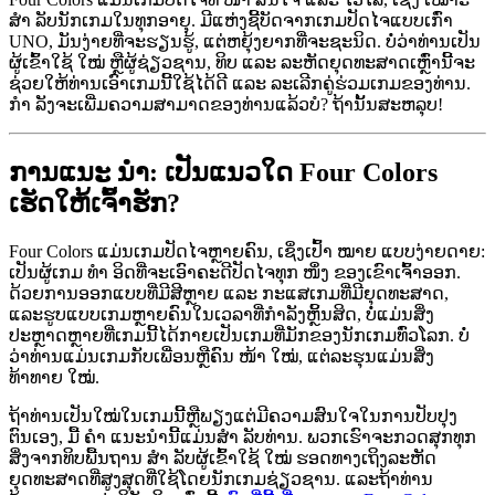
ສຳ ລັບນັກເກມໃນທຸກອາຍຸ. ມີແຫ່ງຊີ້ບັດຈາກເກມປັດໄຈແບບເກົ່າ
UNO, ມັນງ່າຍທີ່ຈະຮຽນຮູ້, ແຕ່ຫຍຸ້ງຍາກທີ່ຈະຊະນິດ. ບໍ່ວ່າທ່ານເປັນ
ຜູ້ເຂົ້າໃຊ້ ໃໝ່ ຫຼືຜູ້ຊ່ຽວຊານ, ທິບ ແລະ ລະຫັດຍຸດທະສາດເຫຼົ່ານີ້ຈະ
ຊ່ວຍໃຫ້ທ່ານເອົາເກມນີ້ໃຊ້ໄດ້ດີ ແລະ ລະເລີກຄູ່ຮ່ວມເກມຂອງທ່ານ.
ກຳ ລັງຈະເພີ່ມຄວາມສາມາດຂອງທ່ານແລ້ວບໍ? ຖ້ານັ້ນສະຫລຸບ!
ການແນະ ນຳ: ເປັນແນວໃດ Four Colors
ເຮັດໃຫ້ເຈົ້າຮັກ?
Four Colors ແມ່ນເກມປັດໄຈຫຼາຍຄົນ, ເຊິ່ງເປົ້າ ໝາຍ ແບບງ່າຍດາຍ:
ເປັນຜູ້ເກມ ທຳ ອິດທີ່ຈະເອົາຄະດີປັດໄຈທຸກ ໜຶ່ງ ຂອງເຂົາເຈົ້າອອກ.
ດ້ວຍການອອກແບບທີ່ມີສີຫຼາຍ ແລະ ກະແສເກມທີ່ມີຍຸດທະສາດ,
ແລະຮູບແບບເກມຫຼາຍຄົນໃນເວລາທີ່ກໍາລັງຫຼິ້ນສິດ, ບໍ່ແມ່ນສິ່ງ
ປະຫຼາດຫຼາຍທີ່ເກມນີ້ໄດ້ກາຍເປັນເກມທີ່ມັກຂອງນັກເກມທົ່ວໂລກ. ບໍ່
ວ່າທ່ານແມ່ນເກມກັບເພື່ອນຫຼືຄົນ ໜ້າ ໃໝ່, ແຕ່ລະຮຸນແມ່ນສິ່ງ
ທ້າທາຍ ໃໝ່.
ຖ້າທ່ານເປັນໃໝ່ໃນເກມນີ້ຫຼືພຽງແຕ່ມີຄວາມສົນໃຈໃນການປັບປຸງ
ຕົນເອງ, ມື້ ຄຳ ແນະນໍານີ້ແມ່ນສຳ ລັບທ່ານ. ພວກເຮົາຈະກວດສຸກທຸກ
ສິ່ງຈາກທິບພື້ນຖານ ສຳ ລັບຜູ້ເຂົ້າໃຊ້ ໃໝ່ ຮອດທາງເຖິງລະຫັດ
ຍຸດທະສາດທີ່ສູງສຸດທີ່ໃຊ້ໂດຍນັກເກມຊ່ຽວຊານ. ແລະຖ້າທ່ານ