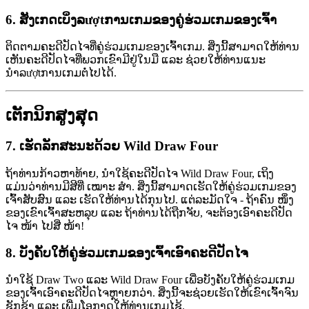
6.
ສັງເກດເບິ່ງລượtການເກມຂອງຄູ່ຮ່ວມເກມຂອງເຈົ້າ
ຕິດຕາມຄະດີປັດໄຈທີ່ຄູ່ຮ່ວມເກມຂອງເຈົ້າເກມ. ສິ່ງນີ້ສາມາດໃຫ້ທ່ານ
ເຫັນຄະດີປັດໄຈທີ່ພວກເຂົາມີຢູ່ໃນມື ແລະ ຊ່ວຍໃຫ້ທ່ານແນະ
ນໍາລượtການເກມຕໍ່ໄປໄດ້.
ເຕັກນິກສູງສຸດ
7.
ເຮັດລັກສະນະດ້ວຍ Wild Draw Four
ຖ້າທ່ານກ້າວຫາທ້າຍ, ນຳໃຊ້ຄະດີປັດໄຈ Wild Draw Four, ເຖິງ
ແມ່ນວ່າທ່ານມີສີທີ່ ເໝາະ ສຳ. ສິ່ງນີ້ສາມາດເຮັດໃຫ້ຄູ່ຮ່ວມເກມຂອງ
ເຈົ້າສັບສົນ ແລະ ເຮັດໃຫ້ທ່ານໄດ້ກຸນໄປ. ແຕ່ລະມັດໃຈ - ຖ້າຄົນ ໜຶ່ງ
ຂອງເຂົາເຈົ້າສະຫລຸບ ແລະ ຖ້າທ່ານໄດ້ຖືກຈັບ, ຈະຕ້ອງເອົາຄະດີປັດ
ໄຈ ໜ້າ ໄປສີ່ ໜ້າ!
8.
ບັງຄັບໃຫ້ຄູ່ຮ່ວມເກມຂອງເຈົ້າເອົາຄະດີປັດໄຈ
ນຳໃຊ້ Draw Two ແລະ Wild Draw Four ເພື່ອບັງຄັບໃຫ້ຄູ່ຮ່ວມເກມ
ຂອງເຈົ້າເອົາຄະດີປັດໄຈຫຼາຍກວ່າ. ສິ່ງນີ້ຈະຊ່ວຍເຮັດໃຫ້ເຂົາເຈົ້າຈົນ
ຊັກຊ້າ ແລະ ເພີ່ມໂອກາດໃຫ້ທ່ານເກມໄຊ້.