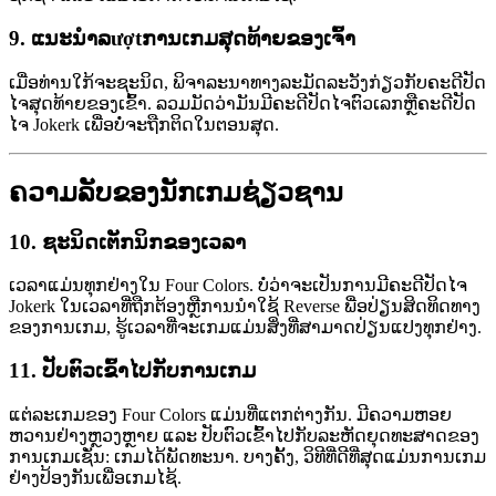
9.
ແນະນໍາລượtການເກມສຸດທ້າຍຂອງເຈົ້າ
ເມື່ອທ່ານໃກ້ຈະຊະນິດ, ພິຈາລະນາທາງລະມັດລະວັງກ່ຽວກັບຄະດີປັດ
ໄຈສຸດທ້າຍຂອງເຂົ້າ. ລວມມັດວ່າມັນມີຄະດີປັດໄຈຕົວເລກຫຼືຄະດີປັດ
ໄຈ Jokerk ເພື່ອບໍ່ຈະຖືກຕິດໃນຕອນສຸດ.
ຄວາມລັບຂອງນັກເກມຊ່ຽວຊານ
10.
ຊະນິດເຕັກນິກຂອງເວລາ
ເວລາແມ່ນທຸກຢ່າງໃນ Four Colors. ບໍ່ວ່າຈະເປັນການມີຄະດີປັດໄຈ
Jokerk ໃນເວລາທີ່ຖືກຕ້ອງຫຼືການນໍາໃຊ້ Reverse ພື່ອປ່ຽນສິດທິດທາງ
ຂອງການເກມ, ຮູ້ເວລາທີ່ຈະເກມແມ່ນສິ່ງທີ່ສາມາດປ່ຽນແປງທຸກຢ່າງ.
11.
ປັບຕົວເຂົ້າໄປກັບການເກມ
ແຕ່ລະເກມຂອງ Four Colors ແມ່ນທີ່ແຕກຕ່າງກັນ. ມີຄວາມຫອຍ
ຫວານຢ່າງຫຼວງຫຼາຍ ແລະ ປັບຕົວເຂົ້າໄປກັບລະຫັດຍຸດທະສາດຂອງ
ການເກມເຊັ່ນ: ເກມໄດ້ພັດທະນາ. ບາງຄັ້ງ, ວິທີທີ່ດີທີ່ສຸດແມ່ນການເກມ
ຢ່າງປ້ອງກັນເພື່ອເກມໄຊ້.