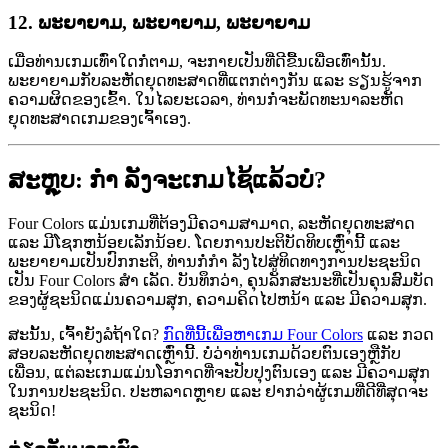
12.
ພະຍາຍາມ, ພະຍາຍາມ, ພະຍາຍາມ
ເມື່ອທ່ານເກມເທົ່າໃດກໍ່ຕາມ, ຈະກາຍເປັນທີ່ດີຂື້ນເພື່ອເທົ່ານັ້ນ.
ພະຍາຍາມກັບລະຫັດຍຸດທະສາດທີ່ແຕກຕ່າງກັນ ແລະ ຮຽນຮູ້ຈາກ
ຄວາມຜິດຂອງເຂົ້າ. ໃນໄລຍະເວລາ, ທ່ານກໍ່ຈະພັດທະນາລະຫັດ
ຍຸດທະສາດເກມຂອງເຈົ້າເອງ.
ສະຫຼຸບ: ກຳ ລັງຈະເກມໄຊ້ແລ້ວບໍ?
Four Colors ແມ່ນເກມທີ່ຕ້ອງມີຄວາມສາມາດ, ລະຫັດຍຸດທະສາດ
ແລະ ມີໂຊກຫນ້ອຍເລັກນ້ອຍ. ໂດຍການປະຕິບັດທິບເຫຼົ່ານີ້ ແລະ
ພະຍາຍາມເປັນປົກກະຕິ, ທ່ານກໍ່ກຳ ລັງໄປສູ່ທິດທາງການປະຊະນິດ
ເປັນ Four Colors ສຳ ເລັດ. ບັນທຶກວ່າ, ຄຸນລັກສະນະທີ່ເປັນຄຸນສົມບັດ
ຂອງຜູ້ຊະນິດແມ່ນຄວາມສຸກ, ຄວາມຄິດໄປຫນ້າ ແລະ ມີຄວາມສຸກ.
ສະນັ້ນ, ເຈົ້າຍັງລໍຖ້າໃດ?
ກົດທີ່ນີ້ເພື່ອຫາເກມ Four Colors
ແລະ ກວດ
ສອບລະຫັດຍຸດທະສາດເຫຼົ່ານີ້. ບໍ່ວ່າທ່ານເກມດ້ວຍຕົນເອງຫຼືກັບ
ເພື່ອນ, ແຕ່ລະເກມແມ່ນໂອກາດທີ່ຈະປັບປຸງຕົນເອງ ແລະ ມີຄວາມສຸກ
ໃນການປະຊະນິດ. ປະຫລາດຫຼາຍ ແລະ ຢາກວ່າຜູ້ເກມທີ່ດີທີ່ສຸດຈະ
ຊະນິດ!