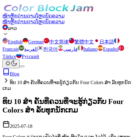
ໜ້າຫຼັກ
ດ່ານ
ດາວໂຫຼດ
ບົດຄວາມ
ໜ້າຫຼັກ
ດ່ານ
ດາວໂຫຼດ
ບົດຄວາມ
ລາວ
English
German
中文简体
繁體中文
日本語
Français
العربية
한국어
فارسی
Italiano
Español
Türkçe
Русский
Blog
ທິບ 10 ສຳ ຄັນທີ່ຄວນທີ່ຈະຮູ້ກ່ຽວກັບ Four Colors ສຳ ລັບທຸກນັກ
ເກມ
ທິບ 10 ສຳ ຄັນທີ່ຄວນທີ່ຈະຮູ້ກ່ຽວກັບ Four
Colors ສຳ ລັບທຸກນັກເກມ
2025-07-18
Four Colors ແມ່ນເກມປັດໄຈທີ່ ໜ້າ ສົນໃຈ ແລະ ໄວໄລ້, ເຊິ່ງ ເໝາະ