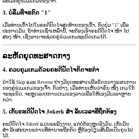
ລະເລີກຄູ່ຮ່ວມເກມຂອງເຈົ້າ.
3.
ບໍ່ລືມທີ່ຈະກົດ "1"
ເມື່ອທ່ານເຂົ້າໄປໃນຄະດີປັດໄຈສຸດທ້າຍຂອງເຂົ້າ, ກົດປຸ່ມ "1" ເພື່ອ
ປະກາດມັນ. ຖ້າທ່ານເຊົ່າເຫລົ່ານີ້, ຈະຕ້ອງເອົາຄະດີປັດໄຈ ໜ້າ ໄປ
ສອງ ໜ້າ, ເຊິ່ງອາດຈະຊ່ວຍຄູ່ຮ່ວມເກມຊະນິດເກມໄດ້.
ລະຫັດຍຸດທະສາດກາງ
4.
ຄວບຄຸມເກມດ້ວຍຄະດີປັດໄຈກິດຈະກໍາ
ນຳໃຊ້ Skip ແລະ Reverse ຢ່າງມີຍຸດທະສາດເພື່ອຂັດຂວາງແຜນການ
ຂອງຄູ່ຮ່ວມເກມຂອງເຈົ້າ. ຕົວຢ່າງ, ເມື່ອທ່ານເຫັນວ່າຄົນ ໜຶ່ງ ເກມໃກ້
ຈະຊະນິດ, ຈະຫຼຸດລượtການເກມຂອງລາວເພື່ອໃຫ້ເອງມີເວລາຫຼາຍ
ກວ່າ.
5.
ເກັບຄະດີປັດໄຈ Jokerk ສຳ ລັບເວລາທີ່ຖືກຕ້ອງ
ຄະດີປັດໄຈ Jokerk ແມ່ນພະລັງງານ, ແຕ່ບໍ່ຕ້ອງຫຼຸດລົງມັນ. ເກັບມັນ
ສຳ ລັບສະຖານະການທີ່ທ່ານຈະຖືກຕິດ ຫຼືຕ້ອງປ່ຽນສີເພື່ອເປັນກຸນໄປ
ໄດ້.