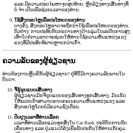
ແລະ ມີຄວາມປອດໄພຫາຈຸດສຸດທ້າຍ. ຫຼີກລ້ຽງທາງເສັ້ນທາງທີ່
ບໍ່ ຈຳ ເປັນເພື່ອຊ່ວຍເວລາຂອງທ່ານ.
ໃຊ້ສິ່ງກອບໄຫຼເພື່ອປະໂຫຍດຂອງທ່ານ
ບາງຄັ້ງ, ສິ່ງກອບໄຫຼອາດຈະຖືກນໍາໃຊ້ເພື່ອປະໂຫຍດຂອງທ່ານ.
ຕົວຢ່າງ: ການປະທົບກັບກະດານທາງດ້ານລຸ່ມໃນລະດັບການສູງ
ເທົ່າໃດກໍ່ຕາມອາດຈະຊ່ວຍໃຫ້ທ່ານໃຊ້ຄວາມຫັນແຫນ່ງແຮງ
ແຮງທີ່ມີປະສິດທິພາບຫຼາຍກວ່າເກົ່າ.
ຄວາມລັບຂອງຜູ້ຊ່ຽວຊານ
ທ່ານຕ້ອງການຫຼິ້ນຄືກັບຜູ້ຊ່ຽວຊານ? ຢູ່ທີ່ນີ້ມີບາງຄວາມລັບພາຍໃນ
ບັນດາ:
ຈື່ຮູ້ຮູບແບບເສັ້ນທາງ
ຜູ້ຊ່ຽວຊານມັກຈື່ຮູບແບບຂອງເສັ້ນທາງທຸກເສັ້ນທາງ. ມັນເຮັດ
ໃຫ້ພວກເຂົາສາມາດຄາດຄະເນຄວາມຫັນແຫນ່ງແຮງ ແລະ
ສິ່ງກອບໄຫຼໂດຍບໍ່ມີຄວາມຊົງເຕືອນ.
ປັບປຸງເວລາທີ່ທ່ານເລືອກ
ເວລາທີ່ທ່ານເລືອກແມ່ນທຸກສິ່ງໃນ Car Rush. ປະຕິບັດການຂັບ
ເຄື່ອນທາງ ແລະ ປຸ່ມແນວໂຄ້ງເພື່ອຮັບປະກັນໃຫ້ທ່ານເກັບຄຸມ