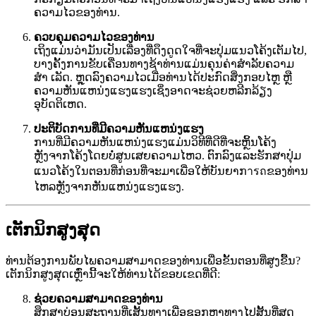
ຄວາມໄວຂອງທ່ານ.
ຄວບຄຸມຄວາມໄວຂອງທ່ານ
ເຖິງແມ່ນວ່າມັນເປັນເລື່ອງທີ່ດຶງດູດໃຈທີ່ຈະປຸ່ມແນວໂຄ້ງເຕັມໄປ,
ບາງຄັ້ງການຂັບເຄື່ອນທາງຊ້າທ່ານແມ່ນຄຸນຄ່າສໍາລັບຄວາມ
ສຳ ເລັດ. ຫຼຸດລົງຄວາມໄວເມື່ອທ່ານໄດ້ປະກົດສິ່ງກອບໄຫຼ ຫຼື
ຄວາມຫັນແຫນ່ງແຮງແຮງເຊິ່ງອາດຈະຊ່ວຍຫລີກລ້ຽງ
ອຸບັດຕິເຫດ.
ປະຕິບັດການທີ່ມີຄວາມຫັນແຫນ່ງແຮງ
ການທີ່ມີຄວາມຫັນແຫນ່ງແຮງແມ່ນວິທີທີ່ດີທີ່ຈະຫຼິ້ນໂຄ້ງ
ຫຼັງຈາກໂຄ້ງໂດຍບໍ່ສູນເສຍຄວາມໄຫວ. ຕົກລົງແລະຮັກສາປຸ່ມ
ແນວໂຄ້ງໃນຕອນທີ່ກ່ອນທີ່ຈະມາເພື່ອໃຫ້ບັນຍາກารถຂອງທ່ານ
ໄຫລຫຼັງຈາກຫັນແຫນ່ງແຮງແຮງ.
ເຕັກນິກສູງສຸດ
ທ່ານຕ້ອງການພັບໄພຄວາມສາມາດຂອງທ່ານເພື່ອຂັ້ນຕອນທີ່ສູງຂື້ນ?
ເຕັກນິກສູງສຸດເຫຼົ່ານີ້ຈະໃຫ້ທ່ານໄດ້ຂອບເຂດທີ່ດີ:
ຊ່ວຍຄວາມສາມາດຂອງທ່ານ
ສຶກສາບ່ອນສະຖານທີ່ເສັ້ນທາງເພື່ອຊອກຫາທາງໄປສັ້ນທີ່ສຸດ