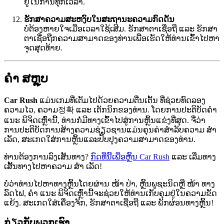
ຢູ່ໃນການທຸກເວລາ.
ຮັກສາຄວາມສະຫງົບໃນສະຖານະຄວາມກົດດັນ
ບໍ່ຕ້ອງຫາຍໃຈເມື່ອເວລາໃຊ້ເສີມ. ຮັກສາຕາເຊື່ອຖື ແລະ ຮັກສາ
ຕາເຊື່ອຖືກຄວາມສາມາດຂອງທ່ານເພື່ອເຮັດໃຫ້ທ່ານເຂົ້າໄປຫາ
ຈຸດສຸດທ້າຍ.
ຄຳ ສຫຼຸບ
Car Rush
ແມ່ນເກມທີ່ເຕັມໄປດ້ວຍຄວາມຕື່ນເຕັ້ນ ທີ່ຊ່ວຍທົດລອງ
ຄວາມໄວ, ຄວາມ정확 ແລະ ເຕັກນິກຂອງທ່ານ. ໂດຍການປະຕິບັດຄຳ
ແນະ ພິຈິດເຫຼົ່ານີ້, ທ່ານກໍ່ມີທາງເຂົ້າໄປສູ່ການຫຼິ້ນແຂ່ງທີ່ສຸດ. ຈື່ວ່າ
ການປະຕິບັດການສ້າງຄວາມຊ່ຽວຊານແມ່ນຄຸນຄ່າສໍາລັບຄວາມ ສຳ
ເລັດ, ສະເກດໃສ່ການຫຼິ້ນແລະປັບປຸງຄວາມສາມາດຂອງທ່ານ.
ທ່ານຕ້ອງການລົງເສັ້ນທາງ?
ກົດທີ່ນີ້ເພື່ອຫຼິ້ນ Car Rush
ແລະ ເລີ່ມທາງ
ເສັ້ນທາງໄປຫາຄວາມ ສຳ ເລັດ!
ບໍ່ວ່າທ່ານໄປຫາທາງຫຼິ້ນໂດຍຜ່ານ ໜ້າ ປ່າ, ຫຼິ້ນພູຊະນິດຫຼື ໜ້າ ທາງ
ລົດໄຟ, ຄຳ ແນະ ພິຈິດເຫຼົ່ານີ້ຈະຊ່ວຍໃຫ້ທ່ານເກັບຄຸມຢູ່ໃນຄວາມຂັດ
ແຍ້ງ. ສະເກດໃສ່ເຄື່ອງຈັກ, ຮັກສາຕາເຊື່ອຖື ແລະ ພັກຜ່ອນທາງຫຼິ້ນ!
ກ່ຽວກັບພວກເຮົາ