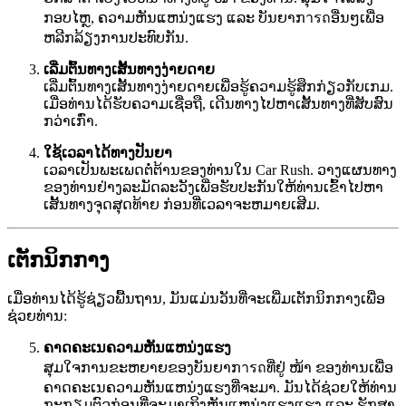
ກອບໄຫຼ, ຄວາມຫັນແຫນ່ງແຮງ ແລະ ບັນຍາກารถອື່ນໆເພື່ອ
ຫລີກລ້ຽງການປະທົບກັນ.
ເລີ່ມຕົ້ນທາງເສັ້ນທາງງ່າຍດາຍ
ເລີ່ມຕົ້ນທາງເສັ້ນທາງງ່າຍດາຍເພື່ອຮູ້ຄວາມຮູ້ສຶກກ່ຽວກັບເກມ.
ເມື່ອທ່ານໄດ້ຮັບຄວາມເຊື່ອຖື, ເດີນທາງໄປຫາເສັ້ນທາງທີ່ສັບສົນ
ກວ່າເກົ່າ.
ໃຊ້ເວລາໄດ້ທາງປັນຍາ
ເວລາເປັນພະເພດຕໍ່ຕ້ານຂອງທ່ານໃນ Car Rush. ວາງແຜນທາງ
ຂອງທ່ານຢ່າງລະມັດລະວັງເພື່ອຮັບປະກັນໃຫ້ທ່ານເຂົ້າໄປຫາ
ເສັ້ນທາງຈຸດສຸດທ້າຍ ກ່ອນທີ່ເວລາຈະຫມາຍເສີມ.
ເຕັກນິກກາງ
ເມື່ອທ່ານໄດ້ຮູ້ຊ່ຽວພື້ນຖານ, ມັນແມ່ນວັນທີ່ຈະເພີ່ມເຕັກນິກກາງເພື່ອ
ຊ່ວຍທ່ານ:
ຄາດຄະເນຄວາມຫັນແຫນ່ງແຮງ
ສຸມໃຈການຂະຫຍາຍຂອງບັນຍາກารถທີ່ຢູ່ ໜ້າ ຂອງທ່ານເພື່ອ
ຄາດຄະເນຄວາມຫັນແຫນ່ງແຮງທີ່ຈະມາ. ມັນໄດ້ຊ່ວຍໃຫ້ທ່ານ
ກະກຽມຕົວກ່ອນທີ່ຈະມາເຖິງຫັນແຫນ່ງແຮງແຮງ ແລະ ຮັກສາ