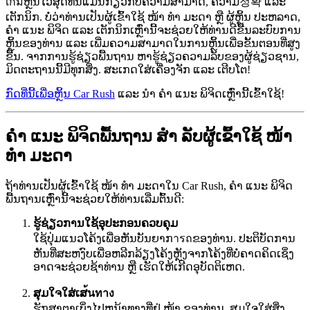
เกมຫຼິ້ນໄວສຸດທີ່ນີ້ແມ່ນກ່ຽວກັບຄວາມສາມາດ, ຄວາມ정확 ແລະ
ເຕັກນິກ. ບໍ່ວ່າທ່ານເປັນຜູ້ເຂົ້າໃຊ້ ໜ້າ ທຳ ມະດາ ຫຼື ຜູ້ຫຼິ້ນ ປະຫລາດ,
ຄຳ ແນະ ພິຈິດ ແລະ ເຕັກນິກເຫຼົ່ານີ້ຈະຊ່ວຍໃຫ້ທ່ານດີຂື້ນລະບົບການ
ຫຼິ້ນຂອງທ່ານ ແລະ ເພີ່ມຄວາມສາມາດໃນການຫຼິ້ນເພື່ອຂັ້ນຕອນທີ່ສູງ
ຂື້ນ. ຈາກການຮູ້ຊ່ຽວພື້ນຖານ ຫາຮູ້ຊ່ຽວຄວາມລັບຂອງຜູ້ຊ່ຽວຊານ,
ມິດຕະຖານນີ້ມີທຸກສິ່ງ. ສະເກດໃສ່ເຄື່ອງຈັກ ແລະ ເຕີບໂຕ!
ກົດທີ່ນີ້ເພື່ອຫຼິ້ນ Car Rush
ແລະ ນຳ ຄຳ ແນະ ພິຈິດເຫຼົ່ານີ້ເຂົ້າໃຊ້!
ຄຳ ແນະ ພິຈິດພື້ນຖານ ສຳ ລັບຜູ້ເຂົ້າໃຊ້ ໜ້າ
ທຳ ມະດາ
ຖ້າທ່ານເປັນຜູ້ເຂົ້າໃຊ້ ໜ້າ ທຳ ມະດາໃນ Car Rush, ຄຳ ແນະ ພິຈິດ
ພື້ນຖານເຫຼົ່ານີ້ຈະຊ່ວຍໃຫ້ທ່ານເລີ່ມຕົ້ນດີ:
ຮູ້ຊ່ຽວການໃຊ້ອຸປະກອນຄວບຄຸມ
ໃຊ້ປຸ່ມແນວໂຄ້ງເພື່ອຫັນບັນຍາກารถຂອງທ່ານ. ປະຕິບັດການ
ຫັນທີ່ສະຫງົບເພື່ອຫລີກລ້ຽງໂຄ້ງຫຼັງຈາກໂຄ້ງທີ່ບໍ່ຄາດຄິດເຊິ່ງ
ອາດຈະຊ່ວຍຊ້າທ່ານ ຫຼື ເຮັດໃຫ້ເກີດອຸບັດຕິເຫດ.
ສຸມໃຈໃສ່ເສ้นทาง
ຮັກສາຕາເບິ່ງໄປຫນ້າທາງທີ່ຢູ່ ໜ້າ ຂອງທ່ານ. ສຸມໃຈໃສ່ສິ່ງ