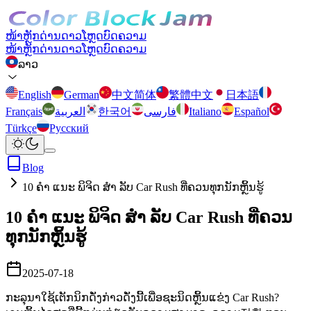
ໜ້າຫຼັກ
ດ່ານ
ດາວໂຫຼດ
ບົດຄວາມ
ໜ້າຫຼັກ
ດ່ານ
ດາວໂຫຼດ
ບົດຄວາມ
ລາວ
English
German
中文简体
繁體中文
日本語
Français
العربية
한국어
فارسی
Italiano
Español
Türkçe
Русский
Blog
10 ຄຳ ແນະ ພິຈິດ ສຳ ລັບ Car Rush ທີ່ຄວນທຸກນັກຫຼິ້ນຮູ້
10 ຄຳ ແນະ ພິຈິດ ສຳ ລັບ Car Rush ທີ່ຄວນ
ທຸກນັກຫຼິ້ນຮູ້
2025-07-18
ກະລຸນາໃຊ້ເຕັກນິກດັ່ງກ່າວດັ່ງນີ້ເພື່ອຊະນິດຫຼິ້ນແຂ່ງ Car Rush?