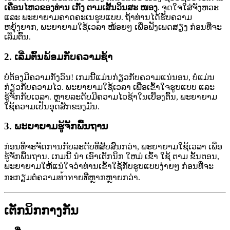
ເຄື່ອນໄຫວຂອງທ່ານ ເກັ່ງ ຕາມເສັ້ນວິນສະ ໜອງ
. ຈຸດໃຈໃສ່ຈັງຫວະ
ແລະ ພະຍາຍາມຄາດຄະເນຮູບແບບ. ຖ້າທ່ານໄດ້ຮັບຄວາມ
ຫຍຸ້ງຍາກ, ພະຍາຍາມໃຊ້ເວລາ ໜ້ອຍໆ ເພື່ອຟັງເພດສຽງ ກ່ອນທີ່ຈະ
ເລີ່ມຕົ້ນ.
2.
ເລີ່ມຕົ້ນພ້ອມກັບຄວາມຊ້າ
ບໍ່ຕ້ອງມີຄວາມກັງວົນ! ເກມນີ້ແມ່ນກ່ຽວກັບຄວາມແນ່ນອນ, ບໍ່ແມ່ນ
ກ່ຽວກັບຄວາມໄວ. ພະຍາຍາມໃຊ້ເວລາ ເພື່ອເຂົ້າໃຈຮູບແບບ ແລະ
ຮູ້ຈັກກັບເວລາ. ຫຼາຍລະດັບມີຄວາມໄວຊ້າໃນເບື້ອງຕົ້ນ, ພະຍາຍາມ
ໃຊ້ຄວາມເປັນອຸດສັກຂອງມັນ.
3.
ພະຍາຍາມຮູ້ຈັກພື້ນຖານ
ກ່ອນທີ່ຈະຈັດການກັບລະດັບທີ່ສັບສົນກວ່າ, ພະຍາຍາມໃຊ້ເວລາ ເພື່ອ
ຮູ້ຈັກພື້ນຖານ. ເກມນີ້ ນຳ ເອົາເຕັກນິກ ໃຫມ່ ເຂົ້າ ໃຊ້ ຕາມ ຂັ້ນຕອນ,
ພະຍາຍາມໃຫ້ແນ່ໃຈວ່າທ່ານເຂົ້າໃຊ້ກັບຮູບແບບງ່າຍໆ ກ່ອນທີ່ຈະ
ກະກຽມຕໍ່ຄວາມທ้าทາຍທີ່ຫຼາກຫຼາຍກວ່າ.
ເຕັກນິກກາງກັນ