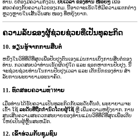
ທ່ານ. ບໍ່ຕ້ອງມີຄວາມກັງວົນ,
ປັບເວລາ ຂອງທ່ານ ໜ້ອຍໆ
ເພື່ອ
ສອດຄ່ອງກັບຄວາມໄວຂອງເກມ. ນີ້ອາດຈະເຮັດໃຫ້ມີຄວາມແຕກຕ່າງ
ຫຼວງຫຼາຍໃນເສັ້ນວິນສະ ໜອງ ທີ່ຫຍຸ້ງຍາກ.
ຄວາມລັບຂອງຜູ້ຊ່ວຍຊ່ວຍທີ່ເປັນທຸລະກິດ
10.
ຮຽນຮູ້ຈາກການສືບຕໍ່
ຫນຶ່ງໃນວິທີທີ່ດີທີ່ສຸດເພື່ອປັບປຸງຕົນເອງແມ່ນການເບິ່ງການສືບຕໍ່ຂອງ
ທ່ານ. ກວດສອບວ່າທ່ານເຮັດຜິດຢູ່ໃດ ແລະ ຊອກຫາການປັບປຸງ. ນີ້
ຈະຊ່ວຍຊ່ວຍທ່ານໃນການປັບປຸງເວລາ ແລະ ເຕັກນິກຂອງທ່ານ ສຳ
ລັບການພະຍາຍາມອະນາຄົດ.
11.
ທົດສອບຄວາມທ้าทາຍ
ເມື່ອທ່ານໄດ້ຮັບຄວາມເປັນທຸລະກິດກັບລະດັບຕົ້ນຕໍ, ພະຍາຍາມຈະ
ເຂົ້າ ໃຊ້
ລະດັບທີ່ຖືກກຳນົດໂດຍຜູ້ໃຊ້
ຫຼື ເພີ່ມຄວາມຫຍຸ້ງຍາກ. ການ
ສູນເສີນຄວາມສະດວກສະບາຍຂອງທ່ານແມ່ນວິທີທີ່ດີທີ່ສຸດເພື່ອເຕີບ
ໃຫຍ່ເປັນຜູ້ຫຼິ້ນສະຫມັກ.
12.
ເຂົ້າຮ່ວມກັບຊຸມຊົນ