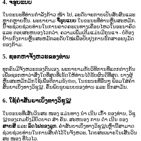
4.
ຈື່ຮູບແບບ
ໃນຂະນະທີ່ທ່ານກໍາລັງກ້າວ ໜ້າ ໄປ, ລະດັບຈະກາຍເປັນສັບສົນແລະ
ຫຼາກຫຼາຍຂື້ນ. ພະຍາຍາມ
ຈື່ຮູບແບບ
ໃນຂະນະທີ່ທ່ານຫຼິ້ນສະຫມັກ.
ນີ້ຈະຊ່ວຍຊ່ວຍທ່ານໃນການຄາດຄະເນທາງເຄື່ອນໄຫວໃນອະນາຄົດ
ແລະ ຕອບສະຫນອງໄວກວ່າ. ຄວາມເພີ່ມເຕີມແມ່ນມີກຸນແຈ - ບໍ່ຕ້ອງ
ຢ້ານກົງການຫຼິ້ນສະຫມັກລະດັບໃໝ່ເພື່ອປັບປຸງການຮັກສາອະນຸມັດ
ຂອງກ້າມ.
5.
ຊອກຫາຈັງຫວະຂອງທ່ານ
ທຸກຄົນມີຈັງຫວະຂອງຕົນເອງ. ພະຍາຍາມກັບວິທີການທີ່ແຕກຕ່າງກັນ
ເພື່ອຊອກຫາວ່າສິ່ງໃດທີ່ສຸດທີ່ເຮັດໃຫ້ທ່ານໄດ້ຮັບຜົນດີທີ່ສຸດ. ບາງຜູ້
ຫຼິ້ນສະຫມັກມັກໃຊ້ເພື່ອຕີຕາມຮ້ythm, ໃນຂະນະທີ່ອື່ນໆ ພິອມໃສ່ຄໍາ
ສັນຍາເບິ່ງທາງວິຊຸ얄. ຄົ້ນພົບຮູບແບບຂອງທ່ານ ແລະ ຮັກສາມັນ.
6.
ໃຊ້ຄໍາສັນຍາເບິ່ງທາງວິຊຸ얄
ໃນຂະນະທີ່ເສັ້ນວິນສະ ໜອງ ແມ່ນທາງ ນໍາ ເນີນ ເກົ້າ ຂອງທ່ານ, ວິຊຸ
얄ຂອງເກມຍັງມີບົດບາດ ສຳ ຄັນ. ສະຫນອງ ການ ດຳ ເນີນ ຂອງ
ສາຍສີ
ແລະ
ລົດໄຟຂອງລູກ
. ຄໍາສັນຍາເບິ່ງທາງວິຊຸ얄ເຫຼົ່ານີ້ສາມາດ
ຊ່ວຍຊ່ວຍທ່ານໃນການສືບຕໍ່ໄວ້ໃນຈັງຫວະ, ໂດຍສະເພາະໃນເສັ້ນວິນ
ສະ ໜອງ ທີ່ໄວໄວ.