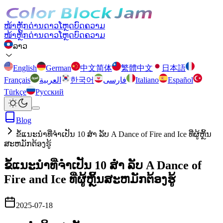
ໜ້າຫຼັກ
ດ່ານ
ດາວໂຫຼດ
ບົດຄວາມ
ໜ້າຫຼັກ
ດ່ານ
ດາວໂຫຼດ
ບົດຄວາມ
ລາວ
English
German
中文简体
繁體中文
日本語
Français
العربية
한국어
فارسی
Italiano
Español
Türkçe
Русский
Blog
ຂໍ້ແນະນໍາທີ່ຈໍາເປັນ 10 ສຳ ລັບ A Dance of Fire and Ice ທີ່ຜູ້ຫຼິ້ນ
ສະຫມັກຕ້ອງຮູ້
ຂໍ້ແນະນໍາທີ່ຈໍາເປັນ 10 ສຳ ລັບ A Dance of
Fire and Ice ທີ່ຜູ້ຫຼິ້ນສະຫມັກຕ້ອງຮູ້
2025-07-18