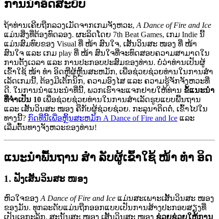
ການນໍາອິດສະບັບ
ຖ້າທ່ານເຄີຍຖືກລວງເມັດຈາກເກມຈັງຫວະ,
A Dance of Fire and Ice
ແມ່ນສິ່ງທີ່ຕ້ອງທົດລອງ. ຜະລິດໂດຍ 7th Beat Games, ເກມ Indie ນີ້
ແມ່ນສົມທົບຂອງ Visual ທີ່ ໜ້າ ສົນໃຈ, ເສັ້ນວິນສະ ໜອງ ທີ່ ໜ້າ
ສົນໃຈ ແລະ ເກມ play ທີ່ ໜ້າ ສົນໃຈທີ່ຈະທົດສອບຄວາມສາມາດໃນ
ການຕັ້ງເວລາ ແລະ ການປະກອບປະສົມຂອງທ່ານ. ບໍ່ວ່າທ່ານເປັນຜູ້
ເຂົ້າໃຊ້ ໜ້າ ທຳ ອິດຫຼືຜູ້ຫຼິ້ນສະຫມັກ, ເພື່ອຊ່ວຍຊ່ວຍທ່ານໃນການສໍາ
ເລັດເກມນີ້, ຕ້ອງມີເຕັກນິກ, ຄວາມອົງໄສ ແລະ ຄວາມຮູ້ຈັກຈັງຫວະທີ່
ດີ. ໃນການນໍາແນະນໍາທີ່ນີ້, ພວກເຮົາຈະແຈກຢາຍໃຫ້ທ່ານ
ຂໍ້ແນະນໍາ
ທີ່ຈໍາເປັນ 10
ເພື່ອຊ່ວຍຊ່ວຍທ່ານໃນການສໍາເລັດຮູບແບບພື້ນຖານ
ແລະ ເສັ້ນວິນສະ ໜອງ ຄືກັບຜູ້ຊ່ວຍຊ່ວຍ. ກະລຸນາຕິດຕໍ່, ເຂົ້າໄປໃນ
ທາງນີ້?
ກົດທີ່ນີ້ເພື່ອຫຼິ້ນສະຫມັກ A Dance of Fire and Ice
ແລະ
ເລີ່ມຕົ້ນທາງຈັງຫວະຂອງທ່ານ!
ແນະນໍາພື້ນຖານ ສຳ ລັບຜູ້ເຂົ້າໃຊ້ ໜ້າ ທຳ ອິດ
1.
ຟັງເສັ້ນວິນສະ ໜອງ
ຫົວໃຈຂອງ
A Dance of Fire and Ice
ແມ່ນສະເພາະເສັ້ນວິນສະ ໜອງ
ຂອງມັນ. ທຸກລະດັບແມ່ນຖືກອອກແບບເປັນການສ້າງປະກອບສຽງທີ່
ເປັນເອກະລັກ, ສະນັ້ນສະ ໜອງ ເສັ້ນວິນສະ ໜອງ
ຊ່ວຍຊ່ວຍໃຫ້ການ