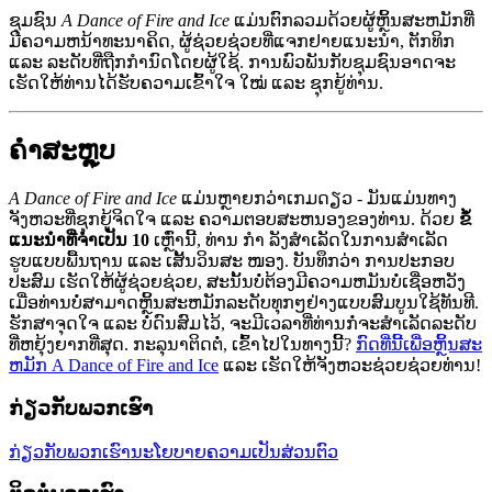
ຊຸມຊົນ
A Dance of Fire and Ice
ແມ່ນຕົກລວມດ້ວຍຜູ້ຫຼິ້ນສະຫມັກທີ່
ມີຄວາມຫນ້າທະນາຄິດ, ຜູ້ຊ່ວຍຊ່ວຍທີ່ແຈກຢາຍແນະນໍາ, ຕັກທິກ
ແລະ ລະດັບທີ່ຖືກກຳນົດໂດຍຜູ້ໃຊ້. ການພົວພັນກັບຊຸມຊົນອາດຈະ
ເຮັດໃຫ້ທ່ານໄດ້ຮັບຄວາມເຂົ້າໃຈ ໃໝ່ ແລະ ຊຸກຍູ້ທ່ານ.
ຄຳສະຫຼຸບ
A Dance of Fire and Ice
ແມ່ນຫຼາຍກວ່າເກມດຽວ - ມັນແມ່ນທາງ
ຈັງຫວະທີ່ຊຸກຍູ້ຈິດໃຈ ແລະ ຄວາມຕອບສະຫນອງຂອງທ່ານ. ດ້ວຍ
ຂໍ້
ແນະນໍາທີ່ຈໍາເປັນ 10
ເຫຼົ່ານີ້, ທ່ານ ກຳ ລັງສໍາເລັດໃນການສໍາເລັດ
ຮູບແບບພື້ນຖານ ແລະ ເສັ້ນວິນສະ ໜອງ. ບັນທຶກວ່າ ການປະກອບ
ປະສົມ ເຮັດໃຫ້ຜູ້ຊ່ວຍຊ່ວຍ, ສະນັ້ນບໍ່ຕ້ອງມີຄວາມຫມັນບໍ່ເຊື່ອຫວັງ
ເມື່ອທ່ານບໍ່ສາມາດຫຼິ້ນສະຫມັກລະດັບທຸກໆຢ່າງແບບສົມບູນໃຊ້ທັນທີ.
ຮັກສາຈຸດໃຈ ແລະ ບໍ່ດົນສົມໄວ້, ຈະມີເວລາທີ່ທ່ານກໍ່ຈະສໍາເລັດລະດັບ
ທີ່ຫຍຸ້ງຍາກທີ່ສຸດ. ກະລຸນາຕິດຕໍ່, ເຂົ້າໄປໃນທາງນີ້?
ກົດທີ່ນີ້ເພື່ອຫຼິ້ນສະ
ຫມັກ A Dance of Fire and Ice
ແລະ ເຮັດໃຫ້ຈັງຫວະຊ່ວຍຊ່ວຍທ່ານ!
ກ່ຽວກັບພວກເຮົາ
ກ່ຽວກັບພວກເຮົາ
ນະໂຍບາຍຄວາມເປັນສ່ວນຕົວ