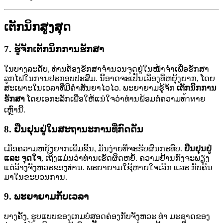
ເຕັກນິກສູງສຸດ
7.
ຮູ້ຈັກເຕັກນິກການຮັກສາ
ໃນບາງລະດັບ, ທ່ານຕ້ອງຮັກສາຈໍານວນຈຸດຢູ່ໃນໜ້າຈໍາເພື່ອຮັກສາ
ລູກໄຟໃນການປະກອບປະສົມ. ນີ້ອາດຈະເປັນເລື່ອງທີ່ຫຍຸ້ງຍາກ, ໂດຍ
ສະເພາະໃນເວລາທີ່ມີຄໍາສັນຍາໄວໄວ. ພະຍາຍາມຮູ້ຈັກ
ເຕັກນິກການ
ຮັກສາ
ໂດຍເອກະລັກເພື່ອໃຫ້ແນ່ໃຈວ່າທ່ານພ້ອມຕໍ່ຄວາມທ้าทາຍ
ເຫຼົ່ານີ້.
8.
ຢືນຢຸນຢູ່ໃນສະຖານະການທີ່ກົດດັນ
ເມື່ອຄວາມຫຍຸ້ງຍາກເພີ່ມຂື້ນ, ມັນງ່າຍທີ່ຈະຮັບຜົນກະທົບ.
ຢືນຢຸນຢູ່
ແລະ ຈຸດໃຈ
, ເຖິງແມ່ນວ່າທ່ານເຮັດຜິດຫຍໍ້. ຄວາມຢ້ານກົງຈະພຽງ
ແຕ່ລ້າງຈັງຫວະຂອງທ່ານ. ພະຍາຍາມໃຊ້ຫາຍໃຈເລິກ ແລະ ກັບຄືນ
ມາໃນຂະບວນການ.
9.
ພະຍາຍາມກັບເວລາ
ບາງຄັ້ງ, ຮູບແບບຂອງເກມບໍ່ສອດຄ່ອງກັບຈັງຫວະ ທຳ ມະຊາດຂອງ