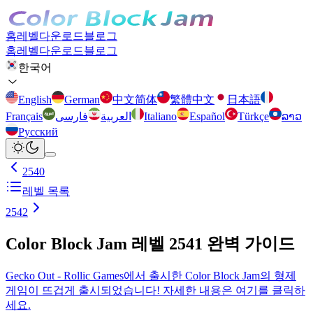
홈
레벨
다운로드
블로그
홈
레벨
다운로드
블로그
한국어
English
German
中文简体
繁體中文
日本語
Français
فارسی
العربية
Italiano
Español
Türkçe
ລາວ
Русский
2540
레벨 목록
2542
Color Block Jam 레벨 2541 완벽 가이드
Gecko Out - Rollic Games에서 출시한 Color Block Jam의 형제
게임이 뜨겁게 출시되었습니다! 자세한 내용은 여기를 클릭하
세요.