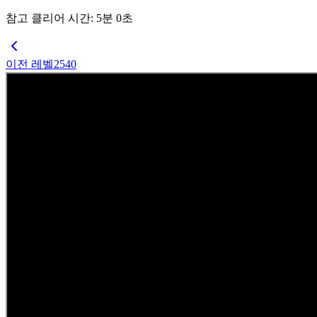
참고 클리어 시간
:
5
분
0
초
이전 레벨
2540