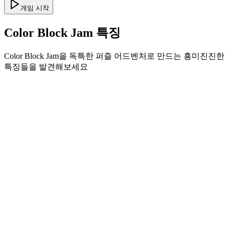
게임 시작
Color Block Jam 특징
Color Block Jam을 독특한 퍼즐 어드벤처로 만드는 흥미진진한
특징들을 발견해보세요
•
부드러운 게임플레이를 위한 간단한 슬라이드 메커닉
•
점진적인 난이도 곡선
•
각 레벨마다 성장하는 전략적 깊이
•
즉각적인 피드백과 만족스러운 블록 매칭