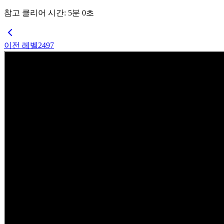
참고 클리어 시간
:
5
분
0
초
이전 레벨
2497