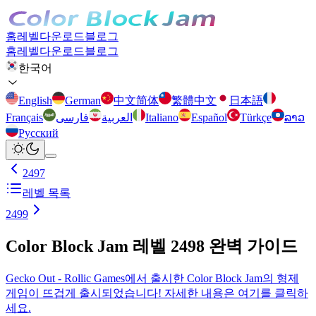
홈
레벨
다운로드
블로그
홈
레벨
다운로드
블로그
한국어
English
German
中文简体
繁體中文
日本語
Français
فارسی
العربية
Italiano
Español
Türkçe
ລາວ
Русский
2497
레벨 목록
2499
Color Block Jam 레벨 2498 완벽 가이드
Gecko Out - Rollic Games에서 출시한 Color Block Jam의 형제
게임이 뜨겁게 출시되었습니다! 자세한 내용은 여기를 클릭하
세요.