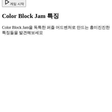
게임 시작
Color Block Jam 특징
Color Block Jam을 독특한 퍼즐 어드벤처로 만드는 흥미진진한
특징들을 발견해보세요
•
부드러운 게임플레이를 위한 간단한 슬라이드 메커닉
•
점진적인 난이도 곡선
•
각 레벨마다 성장하는 전략적 깊이
•
즉각적인 피드백과 만족스러운 블록 매칭