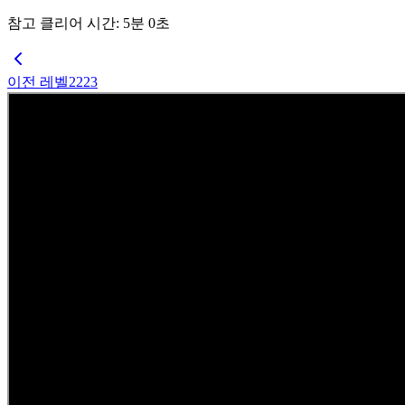
참고 클리어 시간
:
5
분
0
초
이전 레벨
2223