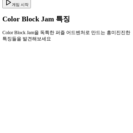
게임 시작
Color Block Jam 특징
Color Block Jam을 독특한 퍼즐 어드벤처로 만드는 흥미진진한
특징들을 발견해보세요
•
부드러운 게임플레이를 위한 간단한 슬라이드 메커닉
•
점진적인 난이도 곡선
•
각 레벨마다 성장하는 전략적 깊이
•
즉각적인 피드백과 만족스러운 블록 매칭