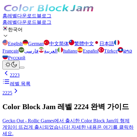
홈
레벨
다운로드
블로그
홈
레벨
다운로드
블로그
한국어
English
German
中文简体
繁體中文
日本語
Français
فارسی
العربية
Italiano
Español
Türkçe
ລາວ
Русский
2223
레벨 목록
2225
Color Block Jam 레벨 2224 완벽 가이드
Gecko Out - Rollic Games에서 출시한 Color Block Jam의 형제
게임이 뜨겁게 출시되었습니다! 자세한 내용은 여기를 클릭하
세요.