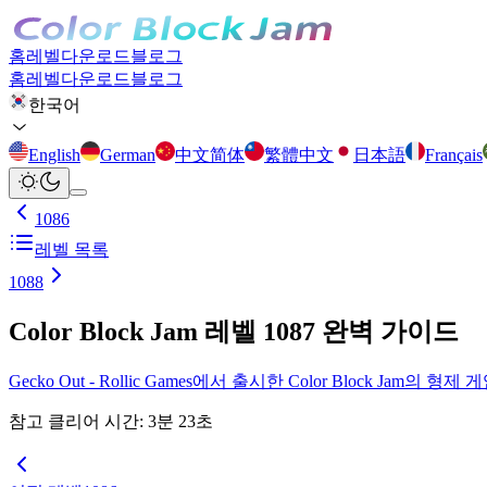
홈
레벨
다운로드
블로그
홈
레벨
다운로드
블로그
한국어
English
German
中文简体
繁體中文
日本語
Français
1086
레벨 목록
1088
Color Block Jam 레벨 1087 완벽 가이드
Gecko Out - Rollic Games에서 출시한 Color Block
참고 클리어 시간
:
3
분
23
초