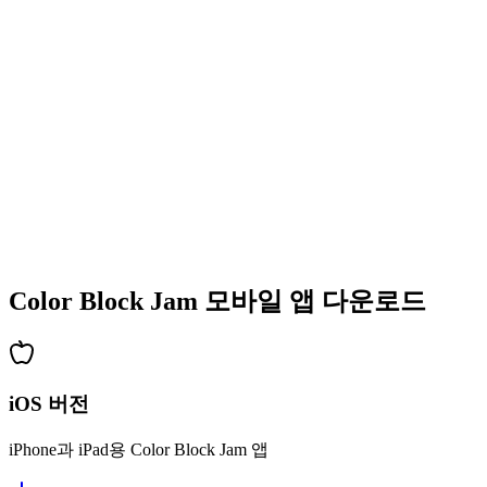
•
다채로운 블록 디자인
•
부드러운 애니메이션
•
명확한 시각적 피드백
•
세련된 사용자 인터페이스
•
증가하는 복잡성
•
새로운 메커닉 도입
•
시간 기반 도전
•
업적 시스템
Color Block Jam 모바일 앱 다운로드
iOS 버전
iPhone과 iPad용 Color Block Jam 앱