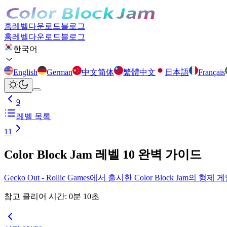
홈
레벨
다운로드
블로그
홈
레벨
다운로드
블로그
한국어
English
German
中文简体
繁體中文
日本語
Français
9
레벨 목록
11
Color Block Jam 레벨 10 완벽 가이드
Gecko Out - Rollic Games에서 출시한 Color Block
참고 클리어 시간
:
0
분
10
초