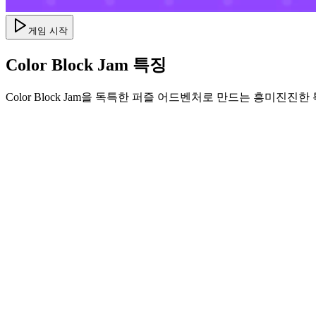
게임 시작
Color Block Jam 특징
Color Block Jam을 독특한 퍼즐 어드벤처로 만드는 흥미진
•
부드러운 게임플레이를 위한 간단한 슬라이드 메커닉
•
점진적인 난이도 곡선
•
각 레벨마다 성장하는 전략적 깊이
•
즉각적인 피드백과 만족스러운 블록 매칭