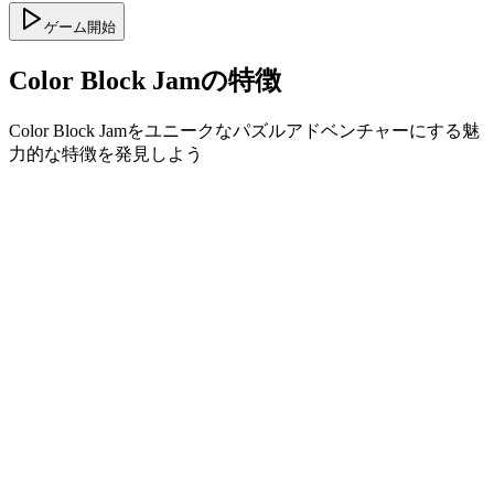
ゲーム開始
Color Block Jamの特徴
Color Block Jamをユニークなパズルアドベンチャーにする魅
力的な特徴を発見しよう
•
スムーズなゲームプレイのためのシンプルなスライド
機能
•
段階的な難易度カーブ
•
レベルごとに深まる戦略性
•
即座のフィードバックと満足感のあるブロックマッチ
ング