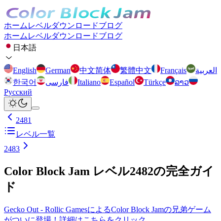
ホーム
レベル
ダウンロード
ブログ
ホーム
レベル
ダウンロード
ブログ
日本語
English
German
中文简体
繁體中文
Français
العربية
한국어
فارسی
Italiano
Español
Türkçe
ລາວ
Русский
2481
レベル一覧
2483
Color Block Jam レベル2482の完全ガイ
ド
Gecko Out - Rollic GamesによるColor Block Jamの兄弟ゲーム
がついに登場！詳細はこちらをクリック。