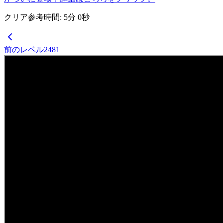
クリア参考時間
:
5
分
0
秒
前のレベル
2481