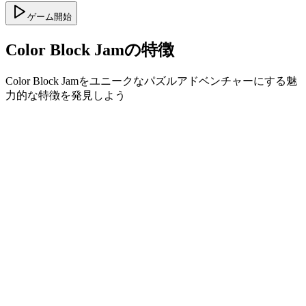
ゲーム開始
Color Block Jamの特徴
Color Block Jamをユニークなパズルアドベンチャーにする魅
力的な特徴を発見しよう
•
スムーズなゲームプレイのためのシンプルなスライド
機能
•
段階的な難易度カーブ
•
レベルごとに深まる戦略性
•
即座のフィードバックと満足感のあるブロックマッチ
ング