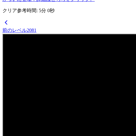
クリア参考時間
:
5
分
0
秒
前のレベル
2081