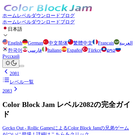
ホーム
レベル
ダウンロード
ブログ
ホーム
レベル
ダウンロード
ブログ
日本語
English
German
中文简体
繁體中文
Français
العربية
한국어
فارسی
Italiano
Español
Türkçe
ລາວ
Русский
2081
レベル一覧
2083
Color Block Jam レベル2082の完全ガイ
ド
Gecko Out - Rollic GamesによるColor Block Jamの兄弟ゲーム
がついに登場！詳細はこちらをクリック。