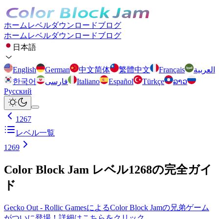
ホーム
レベル
ダウンロード
ブログ
ホーム
レベル
ダウンロード
ブログ
日本語
English
German
中文简体
繁體中文
Français
العربية
한국어
فارسی
Italiano
Español
Türkçe
ລາວ
Русский
1267
レベル一覧
1269
Color Block Jam レベル1268の完全ガイ
ド
Gecko Out - Rollic GamesによるColor Block Jamの兄弟ゲーム
がついに登場！詳細はこちらをクリック。